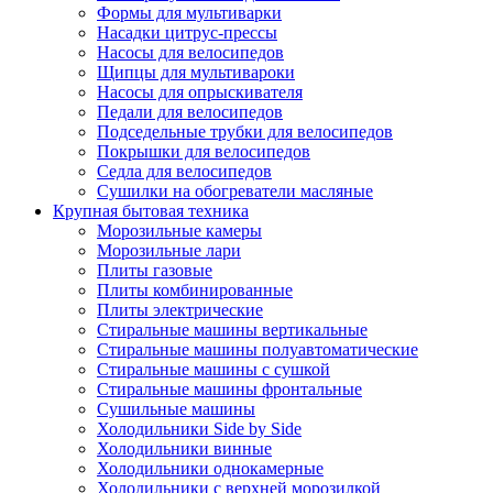
Формы для мультиварки
Насадки цитрус-прессы
Насосы для велосипедов
Щипцы для мультивароки
Насосы для опрыскивателя
Педали для велосипедов
Подседельные трубки для велосипедов
Покрышки для велосипедов
Седла для велосипедов
Сушилки на обогреватели масляные
Крупная бытовая техника
Морозильные камеры
Морозильные лари
Плиты газовые
Плиты комбинированные
Плиты электрические
Стиральные машины вертикальные
Стиральные машины полуавтоматические
Стиральные машины с сушкой
Стиральные машины фронтальные
Сушильные машины
Холодильники Side by Side
Холодильники винные
Холодильники однокамерные
Холодильники с верхней морозилкой