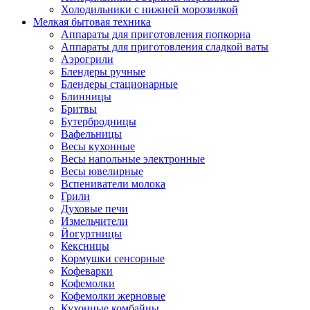
Холодильники с нижней морозилкой
Мелкая бытовая техника
Аппараты для приготовления попкорна
Аппараты для приготовления сладкой ваты
Аэрогрили
Блендеры ручные
Блендеры стационарные
Блинницы
Бритвы
Бутербродницы
Вафельницы
Весы кухонные
Весы напольные электронные
Весы ювелирные
Вспениватели молока
Грили
Духовые печи
Измельчители
Йогуртницы
Кексницы
Кормушки сенсорные
Кофеварки
Кофемолки
Кофемолки жерновые
Кухонные комбайны