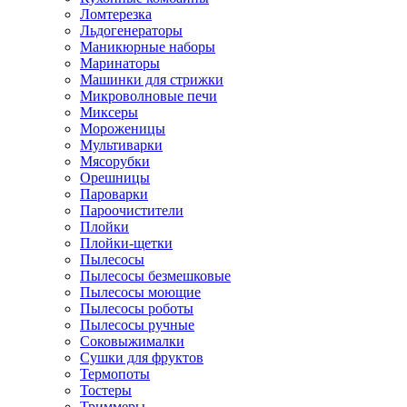
Ломтерезка
Льдогенераторы
Маникюрные наборы
Маринаторы
Машинки для стрижки
Микроволновые печи
Миксеры
Мороженицы
Мультиварки
Мясорубки
Орешницы
Пароварки
Пароочистители
Плойки
Плойки-щетки
Пылесосы
Пылесосы безмешковые
Пылесосы моющие
Пылесосы роботы
Пылесосы ручные
Соковыжималки
Сушки для фруктов
Термопоты
Тостеры
Триммеры