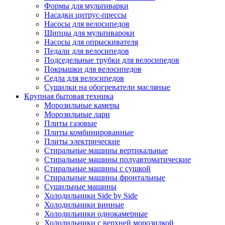
Формы для мультиварки
Насадки цитрус-прессы
Насосы для велосипедов
Щипцы для мультивароки
Насосы для опрыскивателя
Педали для велосипедов
Подседельные трубки для велосипедов
Покрышки для велосипедов
Седла для велосипедов
Сушилки на обогреватели масляные
Крупная бытовая техника
Морозильные камеры
Морозильные лари
Плиты газовые
Плиты комбинированные
Плиты электрические
Стиральные машины вертикальные
Стиральные машины полуавтоматические
Стиральные машины с сушкой
Стиральные машины фронтальные
Сушильные машины
Холодильники Side by Side
Холодильники винные
Холодильники однокамерные
Холодильники с верхней морозилкой