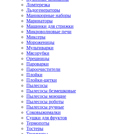
Ломтерезка
Льдогенераторы
Маникюрные наборы
Маринаторы
Машинки для стрижки
Микроволновые печи
Миксеры
Мороженицы
Мультиварки
Мясорубки
Орешницы
Пароварки
Пароочистители
Плойки
Плойки-щетки
Пылесосы
Пылесосы безмешковые
Пылесосы моющие
Пылесосы роботы
Пылесосы ручные
Соковыжималки
Сушки для фруктов
Термопоты
Тостеры
Триммеры