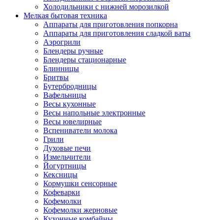
Холодильники с нижней морозилкой
Мелкая бытовая техника
Аппараты для приготовления попкорна
Аппараты для приготовления сладкой ваты
Аэрогрили
Блендеры ручные
Блендеры стационарные
Блинницы
Бритвы
Бутербродницы
Вафельницы
Весы кухонные
Весы напольные электронные
Весы ювелирные
Вспениватели молока
Грили
Духовые печи
Измельчители
Йогуртницы
Кексницы
Кормушки сенсорные
Кофеварки
Кофемолки
Кофемолки жерновые
Кухонные комбайны