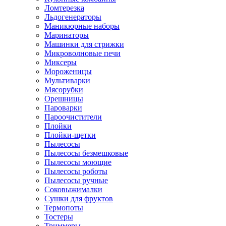
Ломтерезка
Льдогенераторы
Маникюрные наборы
Маринаторы
Машинки для стрижки
Микроволновые печи
Миксеры
Мороженицы
Мультиварки
Мясорубки
Орешницы
Пароварки
Пароочистители
Плойки
Плойки-щетки
Пылесосы
Пылесосы безмешковые
Пылесосы моющие
Пылесосы роботы
Пылесосы ручные
Соковыжималки
Сушки для фруктов
Термопоты
Тостеры
Триммеры