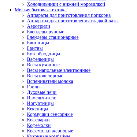
Холодильники с нижней морозилкой
Мелкая бытовая техника
Аппараты для приготовления попкорна
Аппараты для приготовления сладкой ваты
Аэрогрили
Блендеры ручные
Блендеры стационарные
Блинницы
Бритвы
Бутербродницы
Вафельницы
Весы кухонные
Весы напольные электронные
Весы ювелирные
Вспениватели молока
Грили
Духовые печи
Измельчители
Йогуртницы
Кексницы
Кормушки сенсорные
Кофеварки
Кофемолки
Кофемолки жерновые
Кухонные комбайны