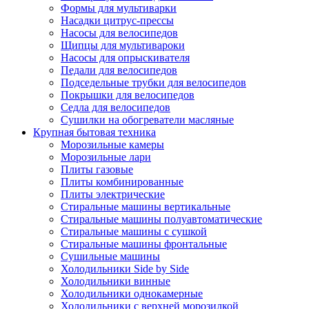
Формы для мультиварки
Насадки цитрус-прессы
Насосы для велосипедов
Щипцы для мультивароки
Насосы для опрыскивателя
Педали для велосипедов
Подседельные трубки для велосипедов
Покрышки для велосипедов
Седла для велосипедов
Сушилки на обогреватели масляные
Крупная бытовая техника
Морозильные камеры
Морозильные лари
Плиты газовые
Плиты комбинированные
Плиты электрические
Стиральные машины вертикальные
Стиральные машины полуавтоматические
Стиральные машины с сушкой
Стиральные машины фронтальные
Сушильные машины
Холодильники Side by Side
Холодильники винные
Холодильники однокамерные
Холодильники с верхней морозилкой