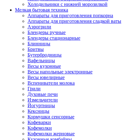
Холодильники с нижней морозилкой
Мелкая бытовая техника
Аппараты для приготовления попкорна
Аппараты для приготовления сладкой ваты
Аэрогрили
Блендеры ручные
Блендеры стационарные
Блинницы
Бритвы
Бутербродницы
Вафельницы
Весы кухонные
Весы напольные электронные
Весы ювелирные
Вспениватели молока
Грили
Духовые печи
Измельчители
Йогуртницы
Кексницы
Кормушки сенсорные
Кофеварки
Кофемолки
Кофемолки жерновые
Кухонные комбайны