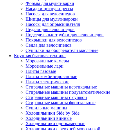
Формы для мультиварки
Насадки цитрус-прессы
Насосы для велосипедов
Щипцы для мультивароки
Насосы для опрыскивателя
Педали для велосипедов
Подседельные трубки для велосипедов
Покрышки для велосипедов
Седла для велосипедов
Сушилки на обогреватели масляные
Крупная бытовая техника
Морозильные камеры
Морозильные лари
Плиты газовые
Плиты комбинированные
Плиты электрические
Стиральные машины вертикальные
Стиральные машины полуавтоматические
Стиральные машины с сушкой
Стиральные машины фронтальные
Сушильные машины
Холодильники Side by Side
Холодильники винные
Холодильники однокамерные
Холодильники с верхней морозилкой