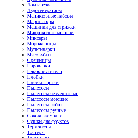
Ломтерезка
Льдогенераторы
Маникюрные наборы
Маринаторы
Машинки для стрижки
Микроволновые печи
Миксеры
Мороженицы
Мультиварки
Мясорубки
Орешницы
Пароварки
Пароочистители
Плойки
Плойки-щетки
Пылесосы
Пылесосы безмешковые
Пылесосы моющие
Пылесосы роботы
Пылесосы ручные
Соковыжималки
Сушки для фруктов
Термопоты
Тостеры
Триммеры