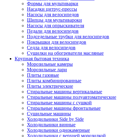
Формы для мультиварки
Насадки цитрус-прессы
Насосы для велосипедов
Щипцы для мультивароки
Насосы для опрыскивателя
Педали для велосипедов
Подседельные трубки для велосипедов
Покрышки для велосипедов
Седла для велосипедов
Сушилки на обогреватели масляные
Крупная бытовая техника
Морозильные камеры
Морозильные лари
Плиты газовые
Плиты комбинированные
Плиты электрические
Стиральные машины вертикальные
Стиральные машины полуавтоматические
Стиральные машины с сушкой
Стиральные машины фронтальные
Сушильные машины
Холодильники Side by Side
Холодильники винные
Холодильники однокамерные
Холодильники с верхней морозилкой