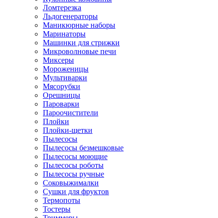
Ломтерезка
Льдогенераторы
Маникюрные наборы
Маринаторы
Машинки для стрижки
Микроволновые печи
Миксеры
Мороженицы
Мультиварки
Мясорубки
Орешницы
Пароварки
Пароочистители
Плойки
Плойки-щетки
Пылесосы
Пылесосы безмешковые
Пылесосы моющие
Пылесосы роботы
Пылесосы ручные
Соковыжималки
Сушки для фруктов
Термопоты
Тостеры
Триммеры