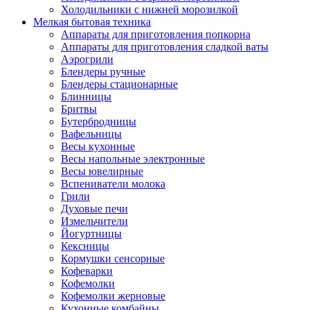
Холодильники с нижней морозилкой
Мелкая бытовая техника
Аппараты для приготовления попкорна
Аппараты для приготовления сладкой ваты
Аэрогрили
Блендеры ручные
Блендеры стационарные
Блинницы
Бритвы
Бутербродницы
Вафельницы
Весы кухонные
Весы напольные электронные
Весы ювелирные
Вспениватели молока
Грили
Духовые печи
Измельчители
Йогуртницы
Кексницы
Кормушки сенсорные
Кофеварки
Кофемолки
Кофемолки жерновые
Кухонные комбайны