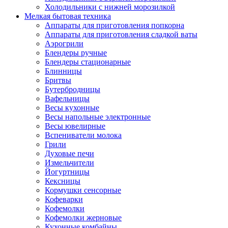
Холодильники с нижней морозилкой
Мелкая бытовая техника
Аппараты для приготовления попкорна
Аппараты для приготовления сладкой ваты
Аэрогрили
Блендеры ручные
Блендеры стационарные
Блинницы
Бритвы
Бутербродницы
Вафельницы
Весы кухонные
Весы напольные электронные
Весы ювелирные
Вспениватели молока
Грили
Духовые печи
Измельчители
Йогуртницы
Кексницы
Кормушки сенсорные
Кофеварки
Кофемолки
Кофемолки жерновые
Кухонные комбайны