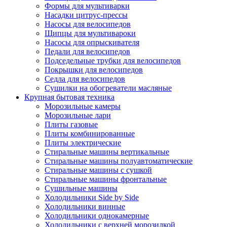
Формы для мультиварки
Насадки цитрус-прессы
Насосы для велосипедов
Щипцы для мультивароки
Насосы для опрыскивателя
Педали для велосипедов
Подседельные трубки для велосипедов
Покрышки для велосипедов
Седла для велосипедов
Сушилки на обогреватели масляные
Крупная бытовая техника
Морозильные камеры
Морозильные лари
Плиты газовые
Плиты комбинированные
Плиты электрические
Стиральные машины вертикальные
Стиральные машины полуавтоматические
Стиральные машины с сушкой
Стиральные машины фронтальные
Сушильные машины
Холодильники Side by Side
Холодильники винные
Холодильники однокамерные
Холодильники с верхней морозилкой