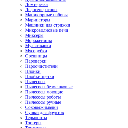
Ломтерезка
Льдогенераторы
Маникюрные наборы
Маринаторы
Машинки для стрижки
Микроволновые печи
Миксеры
Мороженицы
Мультиварки
Мясорубки
Орешницы
Пароварки
Пароочистители
Плойки
Плойки-щетки
Пылесосы
Пылесосы безмешковые
Пылесосы моющие
Пылесосы роботы
Пылесосы ручные
Соковыжималки
Сушки для фруктов
Термопоты
Тостеры
Триммеры