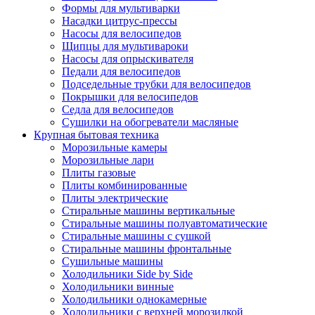
Формы для мультиварки
Насадки цитрус-прессы
Насосы для велосипедов
Щипцы для мультивароки
Насосы для опрыскивателя
Педали для велосипедов
Подседельные трубки для велосипедов
Покрышки для велосипедов
Седла для велосипедов
Сушилки на обогреватели масляные
Крупная бытовая техника
Морозильные камеры
Морозильные лари
Плиты газовые
Плиты комбинированные
Плиты электрические
Стиральные машины вертикальные
Стиральные машины полуавтоматические
Стиральные машины с сушкой
Стиральные машины фронтальные
Сушильные машины
Холодильники Side by Side
Холодильники винные
Холодильники однокамерные
Холодильники с верхней морозилкой