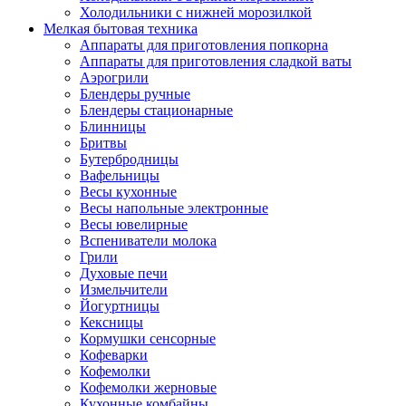
Холодильники с нижней морозилкой
Мелкая бытовая техника
Аппараты для приготовления попкорна
Аппараты для приготовления сладкой ваты
Аэрогрили
Блендеры ручные
Блендеры стационарные
Блинницы
Бритвы
Бутербродницы
Вафельницы
Весы кухонные
Весы напольные электронные
Весы ювелирные
Вспениватели молока
Грили
Духовые печи
Измельчители
Йогуртницы
Кексницы
Кормушки сенсорные
Кофеварки
Кофемолки
Кофемолки жерновые
Кухонные комбайны