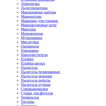
Ломтерезка
Льдогенераторы
Маникюрные наборы
Маринаторы
Машинки для стрижки
Микроволновые печи
Миксеры
Мороженицы
Мультиварки
Мясорубки
Орешницы
Пароварки
Пароочистители
Плойки
Плойки-щетки
Пылесосы
Пылесосы безмешковые
Пылесосы моющие
Пылесосы роботы
Пылесосы ручные
Соковыжималки
Сушки для фруктов
Термопоты
Тостеры
Триммеры