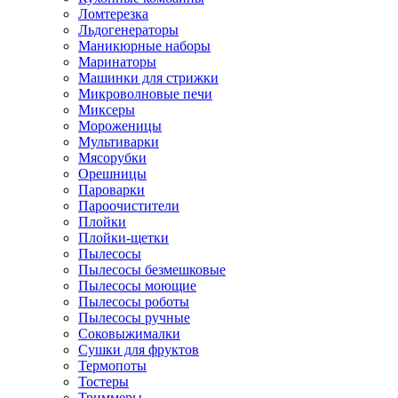
Ломтерезка
Льдогенераторы
Маникюрные наборы
Маринаторы
Машинки для стрижки
Микроволновые печи
Миксеры
Мороженицы
Мультиварки
Мясорубки
Орешницы
Пароварки
Пароочистители
Плойки
Плойки-щетки
Пылесосы
Пылесосы безмешковые
Пылесосы моющие
Пылесосы роботы
Пылесосы ручные
Соковыжималки
Сушки для фруктов
Термопоты
Тостеры
Триммеры