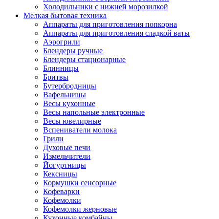
Холодильники с нижней морозилкой
Мелкая бытовая техника
Аппараты для приготовления попкорна
Аппараты для приготовления сладкой ваты
Аэрогрили
Блендеры ручные
Блендеры стационарные
Блинницы
Бритвы
Бутербродницы
Вафельницы
Весы кухонные
Весы напольные электронные
Весы ювелирные
Вспениватели молока
Грили
Духовые печи
Измельчители
Йогуртницы
Кексницы
Кормушки сенсорные
Кофеварки
Кофемолки
Кофемолки жерновые
Кухонные комбайны