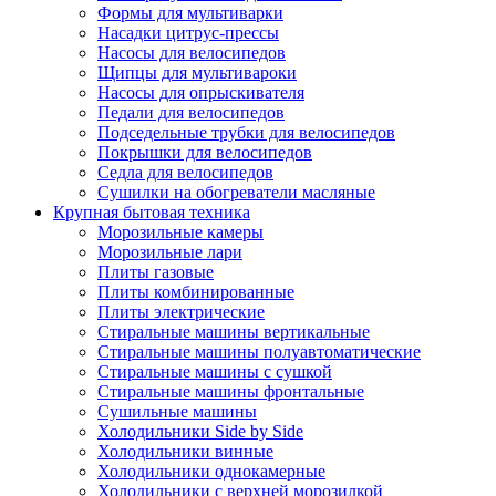
Формы для мультиварки
Насадки цитрус-прессы
Насосы для велосипедов
Щипцы для мультивароки
Насосы для опрыскивателя
Педали для велосипедов
Подседельные трубки для велосипедов
Покрышки для велосипедов
Седла для велосипедов
Сушилки на обогреватели масляные
Крупная бытовая техника
Морозильные камеры
Морозильные лари
Плиты газовые
Плиты комбинированные
Плиты электрические
Стиральные машины вертикальные
Стиральные машины полуавтоматические
Стиральные машины с сушкой
Стиральные машины фронтальные
Сушильные машины
Холодильники Side by Side
Холодильники винные
Холодильники однокамерные
Холодильники с верхней морозилкой