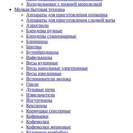
Холодильники с нижней морозилкой
Мелкая бытовая техника
Аппараты для приготовления попкорна
Аппараты для приготовления сладкой ваты
Аэрогрили
Блендеры ручные
Блендеры стационарные
Блинницы
Бритвы
Бутербродницы
Вафельницы
Весы кухонные
Весы напольные электронные
Весы ювелирные
Вспениватели молока
Грили
Духовые печи
Измельчители
Йогуртницы
Кексницы
Кормушки сенсорные
Кофеварки
Кофемолки
Кофемолки жерновые
Кухонные комбайны