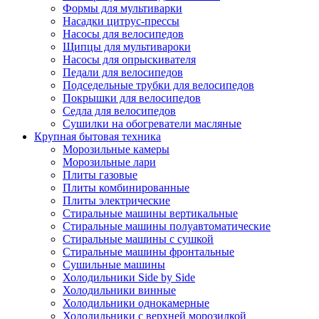
Формы для мультиварки
Насадки цитрус-прессы
Насосы для велосипедов
Щипцы для мультивароки
Насосы для опрыскивателя
Педали для велосипедов
Подседельные трубки для велосипедов
Покрышки для велосипедов
Седла для велосипедов
Сушилки на обогреватели масляные
Крупная бытовая техника
Морозильные камеры
Морозильные лари
Плиты газовые
Плиты комбинированные
Плиты электрические
Стиральные машины вертикальные
Стиральные машины полуавтоматические
Стиральные машины с сушкой
Стиральные машины фронтальные
Сушильные машины
Холодильники Side by Side
Холодильники винные
Холодильники однокамерные
Холодильники с верхней морозилкой