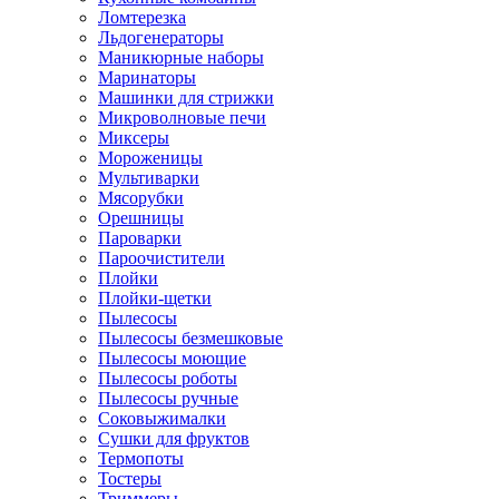
Ломтерезка
Льдогенераторы
Маникюрные наборы
Маринаторы
Машинки для стрижки
Микроволновые печи
Миксеры
Мороженицы
Мультиварки
Мясорубки
Орешницы
Пароварки
Пароочистители
Плойки
Плойки-щетки
Пылесосы
Пылесосы безмешковые
Пылесосы моющие
Пылесосы роботы
Пылесосы ручные
Соковыжималки
Сушки для фруктов
Термопоты
Тостеры
Триммеры