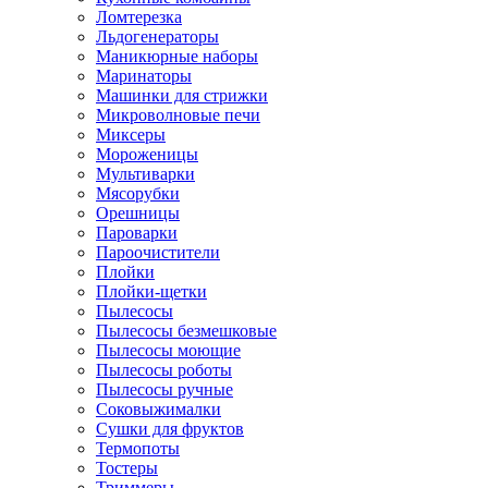
Ломтерезка
Льдогенераторы
Маникюрные наборы
Маринаторы
Машинки для стрижки
Микроволновые печи
Миксеры
Мороженицы
Мультиварки
Мясорубки
Орешницы
Пароварки
Пароочистители
Плойки
Плойки-щетки
Пылесосы
Пылесосы безмешковые
Пылесосы моющие
Пылесосы роботы
Пылесосы ручные
Соковыжималки
Сушки для фруктов
Термопоты
Тостеры
Триммеры