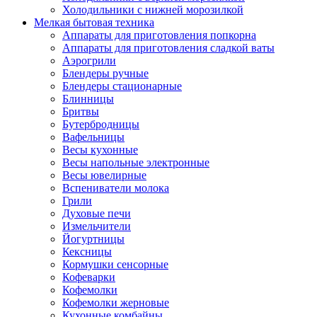
Холодильники с нижней морозилкой
Мелкая бытовая техника
Аппараты для приготовления попкорна
Аппараты для приготовления сладкой ваты
Аэрогрили
Блендеры ручные
Блендеры стационарные
Блинницы
Бритвы
Бутербродницы
Вафельницы
Весы кухонные
Весы напольные электронные
Весы ювелирные
Вспениватели молока
Грили
Духовые печи
Измельчители
Йогуртницы
Кексницы
Кормушки сенсорные
Кофеварки
Кофемолки
Кофемолки жерновые
Кухонные комбайны