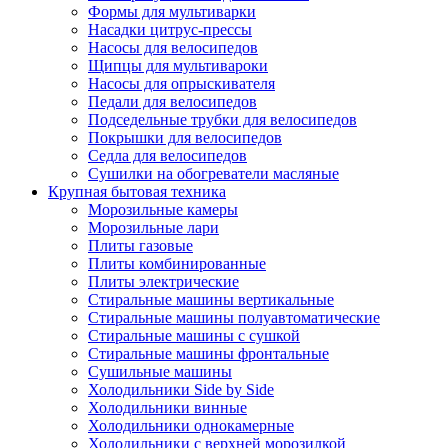
Формы для мультиварки
Насадки цитрус-прессы
Насосы для велосипедов
Щипцы для мультивароки
Насосы для опрыскивателя
Педали для велосипедов
Подседельные трубки для велосипедов
Покрышки для велосипедов
Седла для велосипедов
Сушилки на обогреватели масляные
Крупная бытовая техника
Морозильные камеры
Морозильные лари
Плиты газовые
Плиты комбинированные
Плиты электрические
Стиральные машины вертикальные
Стиральные машины полуавтоматические
Стиральные машины с сушкой
Стиральные машины фронтальные
Сушильные машины
Холодильники Side by Side
Холодильники винные
Холодильники однокамерные
Холодильники с верхней морозилкой