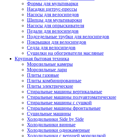
Формы для мультиварки
Насадки цитрус-прессы
Насосы для велосипедов
Щипцы для мультивароки
Насосы для опрыскивателя
Педали для велосипедов
Подседельные трубки для велосипедов
Покрышки для велосипедов
Седла для велосипедов
Сушилки на обогреватели масляные
Крупная бытовая техника
Морозильные камеры
Морозильные лари
Плиты газовые
Плиты комбинированные
Плиты электрические
Стиральные машины вертикальные
Стиральные машины полуавтоматические
Стиральные машины с сушкой
Стиральные машины фронтальные
Сушильные машины
Холодильники Side by Side
Холодильники винные
Холодильники однокамерные
Холодильники с верхней морозилкой