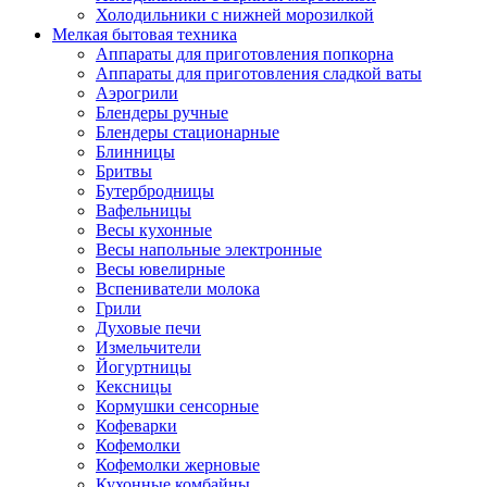
Холодильники с нижней морозилкой
Мелкая бытовая техника
Аппараты для приготовления попкорна
Аппараты для приготовления сладкой ваты
Аэрогрили
Блендеры ручные
Блендеры стационарные
Блинницы
Бритвы
Бутербродницы
Вафельницы
Весы кухонные
Весы напольные электронные
Весы ювелирные
Вспениватели молока
Грили
Духовые печи
Измельчители
Йогуртницы
Кексницы
Кормушки сенсорные
Кофеварки
Кофемолки
Кофемолки жерновые
Кухонные комбайны