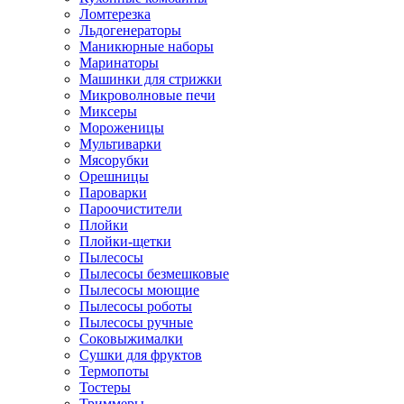
Ломтерезка
Льдогенераторы
Маникюрные наборы
Маринаторы
Машинки для стрижки
Микроволновые печи
Миксеры
Мороженицы
Мультиварки
Мясорубки
Орешницы
Пароварки
Пароочистители
Плойки
Плойки-щетки
Пылесосы
Пылесосы безмешковые
Пылесосы моющие
Пылесосы роботы
Пылесосы ручные
Соковыжималки
Сушки для фруктов
Термопоты
Тостеры
Триммеры