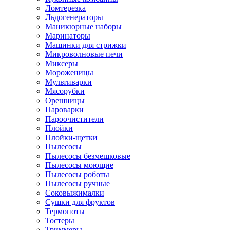
Ломтерезка
Льдогенераторы
Маникюрные наборы
Маринаторы
Машинки для стрижки
Микроволновые печи
Миксеры
Мороженицы
Мультиварки
Мясорубки
Орешницы
Пароварки
Пароочистители
Плойки
Плойки-щетки
Пылесосы
Пылесосы безмешковые
Пылесосы моющие
Пылесосы роботы
Пылесосы ручные
Соковыжималки
Сушки для фруктов
Термопоты
Тостеры
Триммеры