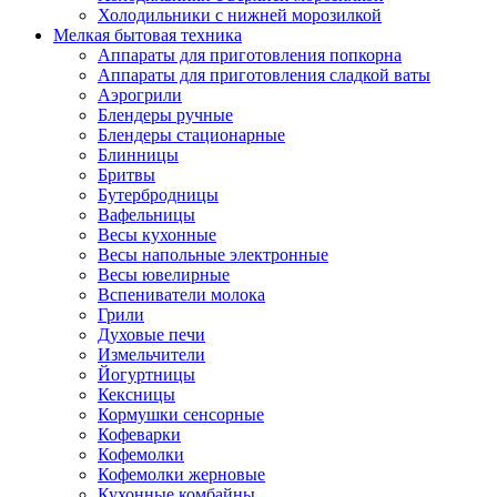
Холодильники с нижней морозилкой
Мелкая бытовая техника
Аппараты для приготовления попкорна
Аппараты для приготовления сладкой ваты
Аэрогрили
Блендеры ручные
Блендеры стационарные
Блинницы
Бритвы
Бутербродницы
Вафельницы
Весы кухонные
Весы напольные электронные
Весы ювелирные
Вспениватели молока
Грили
Духовые печи
Измельчители
Йогуртницы
Кексницы
Кормушки сенсорные
Кофеварки
Кофемолки
Кофемолки жерновые
Кухонные комбайны