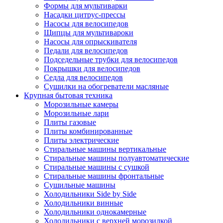
Формы для мультиварки
Насадки цитрус-прессы
Насосы для велосипедов
Щипцы для мультивароки
Насосы для опрыскивателя
Педали для велосипедов
Подседельные трубки для велосипедов
Покрышки для велосипедов
Седла для велосипедов
Сушилки на обогреватели масляные
Крупная бытовая техника
Морозильные камеры
Морозильные лари
Плиты газовые
Плиты комбинированные
Плиты электрические
Стиральные машины вертикальные
Стиральные машины полуавтоматические
Стиральные машины с сушкой
Стиральные машины фронтальные
Сушильные машины
Холодильники Side by Side
Холодильники винные
Холодильники однокамерные
Холодильники с верхней морозилкой