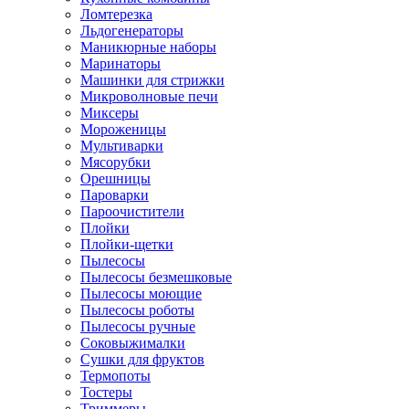
Ломтерезка
Льдогенераторы
Маникюрные наборы
Маринаторы
Машинки для стрижки
Микроволновые печи
Миксеры
Мороженицы
Мультиварки
Мясорубки
Орешницы
Пароварки
Пароочистители
Плойки
Плойки-щетки
Пылесосы
Пылесосы безмешковые
Пылесосы моющие
Пылесосы роботы
Пылесосы ручные
Соковыжималки
Сушки для фруктов
Термопоты
Тостеры
Триммеры