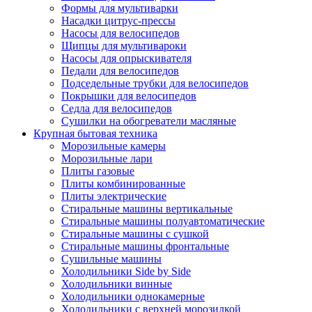
Формы для мультиварки
Насадки цитрус-прессы
Насосы для велосипедов
Щипцы для мультивароки
Насосы для опрыскивателя
Педали для велосипедов
Подседельные трубки для велосипедов
Покрышки для велосипедов
Седла для велосипедов
Сушилки на обогреватели масляные
Крупная бытовая техника
Морозильные камеры
Морозильные лари
Плиты газовые
Плиты комбинированные
Плиты электрические
Стиральные машины вертикальные
Стиральные машины полуавтоматические
Стиральные машины с сушкой
Стиральные машины фронтальные
Сушильные машины
Холодильники Side by Side
Холодильники винные
Холодильники однокамерные
Холодильники с верхней морозилкой