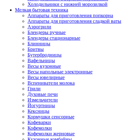
Холодильники с нижней морозилкой
Мелкая бытовая техника
Аппараты для приготовления попкорна
Аппараты для приготовления сладкой ваты
Аэрогрили
Блендеры ручные
Блендеры стационарные
Блинницы
Бритвы
Бутербродницы
Вафельницы
Весы кухонные
Весы напольные электронные
Весы ювелирные
Вспениватели молока
Грили
Духовые печи
Измельчители
Йогуртницы
Кексницы
Кормушки сенсорные
Кофеварки
Кофемолки
Кофемолки жерновые
Кухонные комбайны