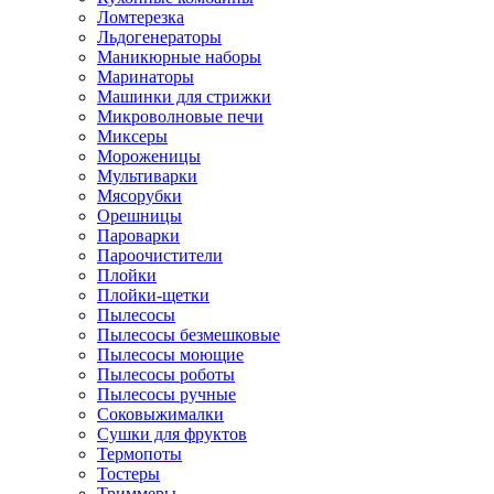
Ломтерезка
Льдогенераторы
Маникюрные наборы
Маринаторы
Машинки для стрижки
Микроволновые печи
Миксеры
Мороженицы
Мультиварки
Мясорубки
Орешницы
Пароварки
Пароочистители
Плойки
Плойки-щетки
Пылесосы
Пылесосы безмешковые
Пылесосы моющие
Пылесосы роботы
Пылесосы ручные
Соковыжималки
Сушки для фруктов
Термопоты
Тостеры
Триммеры