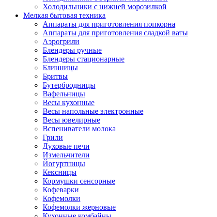
Холодильники с нижней морозилкой
Мелкая бытовая техника
Аппараты для приготовления попкорна
Аппараты для приготовления сладкой ваты
Аэрогрили
Блендеры ручные
Блендеры стационарные
Блинницы
Бритвы
Бутербродницы
Вафельницы
Весы кухонные
Весы напольные электронные
Весы ювелирные
Вспениватели молока
Грили
Духовые печи
Измельчители
Йогуртницы
Кексницы
Кормушки сенсорные
Кофеварки
Кофемолки
Кофемолки жерновые
Кухонные комбайны