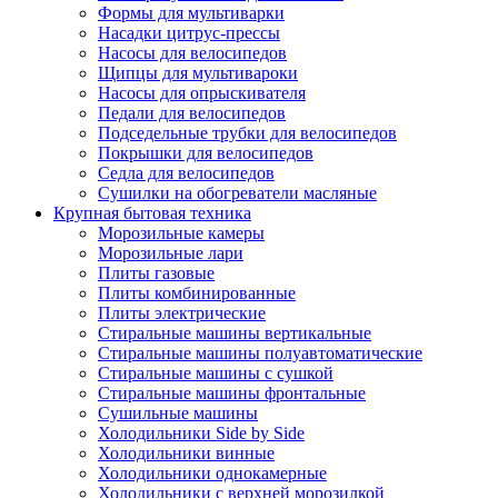
Формы для мультиварки
Насадки цитрус-прессы
Насосы для велосипедов
Щипцы для мультивароки
Насосы для опрыскивателя
Педали для велосипедов
Подседельные трубки для велосипедов
Покрышки для велосипедов
Седла для велосипедов
Сушилки на обогреватели масляные
Крупная бытовая техника
Морозильные камеры
Морозильные лари
Плиты газовые
Плиты комбинированные
Плиты электрические
Стиральные машины вертикальные
Стиральные машины полуавтоматические
Стиральные машины с сушкой
Стиральные машины фронтальные
Сушильные машины
Холодильники Side by Side
Холодильники винные
Холодильники однокамерные
Холодильники с верхней морозилкой