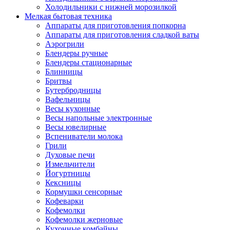
Холодильники с нижней морозилкой
Мелкая бытовая техника
Аппараты для приготовления попкорна
Аппараты для приготовления сладкой ваты
Аэрогрили
Блендеры ручные
Блендеры стационарные
Блинницы
Бритвы
Бутербродницы
Вафельницы
Весы кухонные
Весы напольные электронные
Весы ювелирные
Вспениватели молока
Грили
Духовые печи
Измельчители
Йогуртницы
Кексницы
Кормушки сенсорные
Кофеварки
Кофемолки
Кофемолки жерновые
Кухонные комбайны