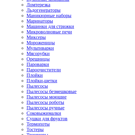
Ломтерезка
Льдогенераторы
Маникюрные наборы
Маринаторы
Машинки для стрижки
Микроволновые печи
Миксеры
Мороженицы
Мультиварки
Мясорубки
Орешницы
Пароварки
Пароочистители
Плойки
Плойки-щетки
Пылесосы
Пылесосы безмешковые
Пылесосы моющие
Пылесосы роботы
Пылесосы ручные
Соковыжималки
Сушки для фруктов
Термопоты
Тостеры
Триммеры