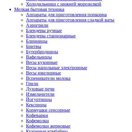
Холодильники с нижней морозилкой
Мелкая бытовая техника
Аппараты для приготовления попкорна
Аппараты для приготовления сладкой ваты
Аэрогрили
Блендеры ручные
Блендеры стационарные
Блинницы
Бритвы
Бутербродницы
Вафельницы
Весы кухонные
Весы напольные электронные
Весы ювелирные
Вспениватели молока
Грили
Духовые печи
Измельчители
Йогуртницы
Кексницы
Кормушки сенсорные
Кофеварки
Кофемолки
Кофемолки жерновые
Кухонные комбайны