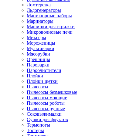
Ломтерезка
Льдогенераторы
Маникюрные наборы
Маринаторы
Машинки для стрижки
Микроволновые печи
Миксеры
Мороженицы
Мультиварки
Мясорубки
Орешницы
Пароварки
Пароочистители
Плойки
Плойки-щетки
Пылесосы
Пылесосы безмешковые
Пылесосы моющие
Пылесосы роботы
Пылесосы ручные
Соковыжималки
Сушки для фруктов
Термопоты
Тостеры
Триммеры