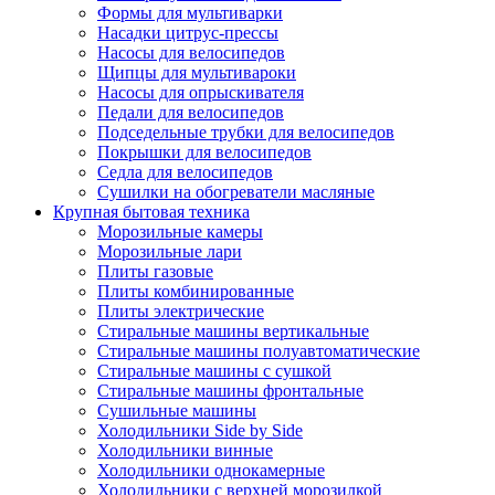
Формы для мультиварки
Насадки цитрус-прессы
Насосы для велосипедов
Щипцы для мультивароки
Насосы для опрыскивателя
Педали для велосипедов
Подседельные трубки для велосипедов
Покрышки для велосипедов
Седла для велосипедов
Сушилки на обогреватели масляные
Крупная бытовая техника
Морозильные камеры
Морозильные лари
Плиты газовые
Плиты комбинированные
Плиты электрические
Стиральные машины вертикальные
Стиральные машины полуавтоматические
Стиральные машины с сушкой
Стиральные машины фронтальные
Сушильные машины
Холодильники Side by Side
Холодильники винные
Холодильники однокамерные
Холодильники с верхней морозилкой