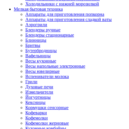
Холодильники с нижней морозилкой
Мелкая бытовая техника
Аппараты для приготовления попкорна
Аппараты для приготовления сладкой ваты
Аэрогрили
Блендеры ручные
Блендеры стационарные
Блинницы
Бритвы
Бутербродницы
Вафельницы
Весы кухонные
Весы напольные электронные
Весы ювелирные
Вспениватели молока
Грили
Духовые печи
Измельчители
Йогуртницы
Кексницы
Кормушки сенсорные
Кофеварки
Кофемолки
Кофемолки жерновые
Кухонные комбайны