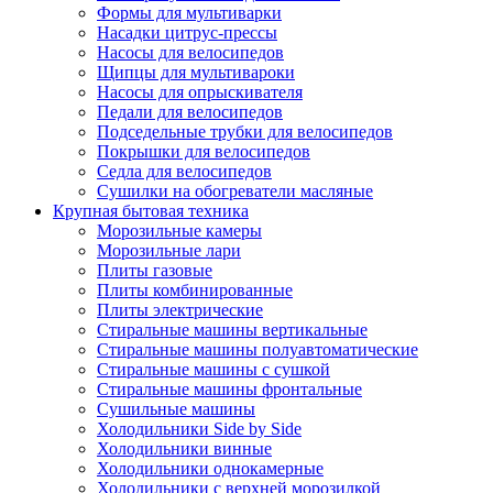
Формы для мультиварки
Насадки цитрус-прессы
Насосы для велосипедов
Щипцы для мультивароки
Насосы для опрыскивателя
Педали для велосипедов
Подседельные трубки для велосипедов
Покрышки для велосипедов
Седла для велосипедов
Сушилки на обогреватели масляные
Крупная бытовая техника
Морозильные камеры
Морозильные лари
Плиты газовые
Плиты комбинированные
Плиты электрические
Стиральные машины вертикальные
Стиральные машины полуавтоматические
Стиральные машины с сушкой
Стиральные машины фронтальные
Сушильные машины
Холодильники Side by Side
Холодильники винные
Холодильники однокамерные
Холодильники с верхней морозилкой