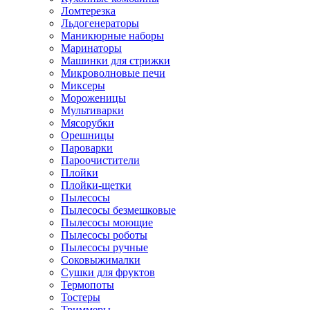
Ломтерезка
Льдогенераторы
Маникюрные наборы
Маринаторы
Машинки для стрижки
Микроволновые печи
Миксеры
Мороженицы
Мультиварки
Мясорубки
Орешницы
Пароварки
Пароочистители
Плойки
Плойки-щетки
Пылесосы
Пылесосы безмешковые
Пылесосы моющие
Пылесосы роботы
Пылесосы ручные
Соковыжималки
Сушки для фруктов
Термопоты
Тостеры
Триммеры