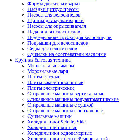
Формы для мультиварки
Насадки цитрус-прессы
Насосы для велосипедов
Щипцы для мультивароки
Насосы для опрыскивателя
Педали для велосипедов
Подседельные трубки для велосипедов
Покрышки для велосипедов
Седла для велосипедов
Сушилки на обогреватели масляные
Крупная бытовая техника
Морозильные камеры
Морозильные лари
Плиты газовые
Плиты комбинированные
Плиты электрические
Стиральные машины вертикальные
Стиральные машины полуавтоматические
Стиральные машины с сушкой
Стиральные машины фронтальные
Сушильные машины
Холодильники Side by Side
Холодильники винные
Холодильники однокамерные
Холодильники с верхней морозилкой