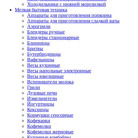
Холодильники с нижней морозилкой
Мелкая бытовая техника
Аппараты для приготовления попкорна
Аппараты для приготовления сладкой ваты
Аэрогрили
Блендеры ручные
Блендеры стационарные
Блинницы
Бритвы
Бутербродницы
Вафельницы
Весы кухонные
Весы напольные электронные
Весы ювелирные
Вспениватели молока
Грили
Духовые печи
Измельчители
Йогуртницы
Кексницы
Кормушки сенсорные
Кофеварки
Кофемолки
Кофемолки жерновые
Кухонные комбайны