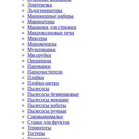
Ломтерезка
Льдогенераторы
Маникюрные наборы
Маринаторы
Машинки для стрижки
Микроволновые печи
Миксеры
Мороженицы
Мультиварки
Мясорубки
Орешницы
Пароварки
Пароочистители
Плойки
Плойки-щетки
Пылесосы
Пылесосы безмешковые
Пылесосы моющие
Пылесосы роботы
Пылесосы ручные
Соковыжималки
Сушки для фруктов
Термопоты
Тостеры
Триммеры