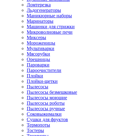
Ломтерезка
Льдогенераторы
Маникюрные наборы
Маринаторы
Машинки для стрижки
Микроволновые печи
Миксеры
Мороженицы
Мультиварки
Мясорубки
Орешницы
Пароварки
Пароочистители
Плойки
Плойки-щетки
Пылесосы
Пылесосы безмешковые
Пылесосы моющие
Пылесосы роботы
Пылесосы ручные
Соковыжималки
Сушки для фруктов
Термопоты
Тостеры
Триммеры