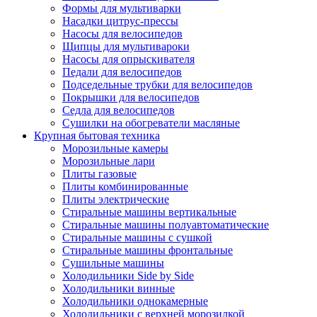
Формы для мультиварки
Насадки цитрус-прессы
Насосы для велосипедов
Щипцы для мультивароки
Насосы для опрыскивателя
Педали для велосипедов
Подседельные трубки для велосипедов
Покрышки для велосипедов
Седла для велосипедов
Сушилки на обогреватели масляные
Крупная бытовая техника
Морозильные камеры
Морозильные лари
Плиты газовые
Плиты комбинированные
Плиты электрические
Стиральные машины вертикальные
Стиральные машины полуавтоматические
Стиральные машины с сушкой
Стиральные машины фронтальные
Сушильные машины
Холодильники Side by Side
Холодильники винные
Холодильники однокамерные
Холодильники с верхней морозилкой