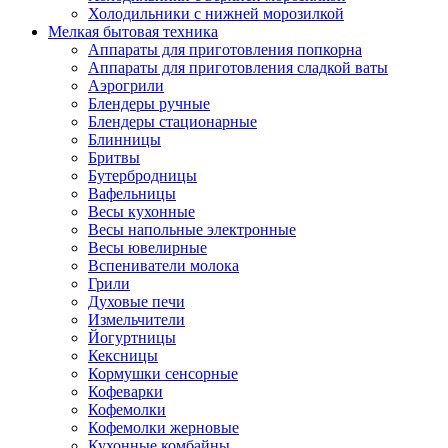
Холодильники с нижней морозилкой
Мелкая бытовая техника
Аппараты для приготовления попкорна
Аппараты для приготовления сладкой ваты
Аэрогрили
Блендеры ручные
Блендеры стационарные
Блинницы
Бритвы
Бутербродницы
Вафельницы
Весы кухонные
Весы напольные электронные
Весы ювелирные
Вспениватели молока
Грили
Духовые печи
Измельчители
Йогуртницы
Кексницы
Кормушки сенсорные
Кофеварки
Кофемолки
Кофемолки жерновые
Кухонные комбайны