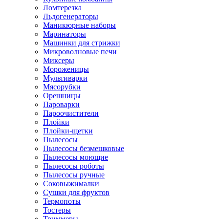
Ломтерезка
Льдогенераторы
Маникюрные наборы
Маринаторы
Машинки для стрижки
Микроволновые печи
Миксеры
Мороженицы
Мультиварки
Мясорубки
Орешницы
Пароварки
Пароочистители
Плойки
Плойки-щетки
Пылесосы
Пылесосы безмешковые
Пылесосы моющие
Пылесосы роботы
Пылесосы ручные
Соковыжималки
Сушки для фруктов
Термопоты
Тостеры
Триммеры