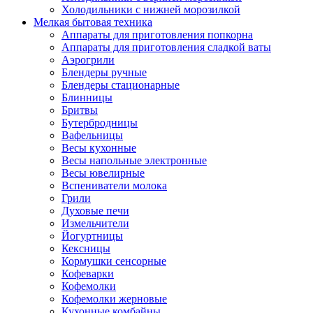
Холодильники с нижней морозилкой
Мелкая бытовая техника
Аппараты для приготовления попкорна
Аппараты для приготовления сладкой ваты
Аэрогрили
Блендеры ручные
Блендеры стационарные
Блинницы
Бритвы
Бутербродницы
Вафельницы
Весы кухонные
Весы напольные электронные
Весы ювелирные
Вспениватели молока
Грили
Духовые печи
Измельчители
Йогуртницы
Кексницы
Кормушки сенсорные
Кофеварки
Кофемолки
Кофемолки жерновые
Кухонные комбайны