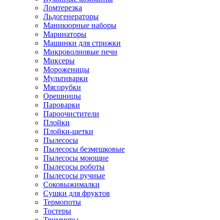
Ломтерезка
Льдогенераторы
Маникюрные наборы
Маринаторы
Машинки для стрижки
Микроволновые печи
Миксеры
Мороженицы
Мультиварки
Мясорубки
Орешницы
Пароварки
Пароочистители
Плойки
Плойки-щетки
Пылесосы
Пылесосы безмешковые
Пылесосы моющие
Пылесосы роботы
Пылесосы ручные
Соковыжималки
Сушки для фруктов
Термопоты
Тостеры
Триммеры