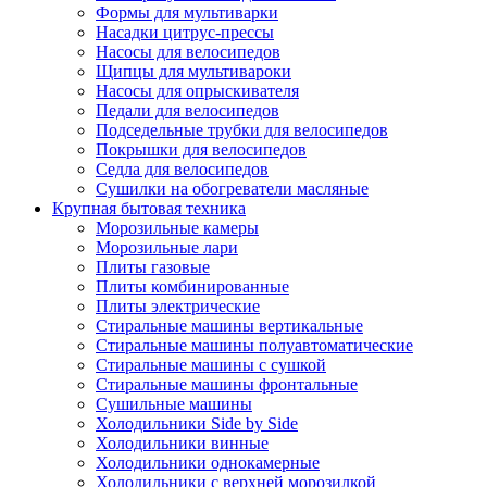
Формы для мультиварки
Насадки цитрус-прессы
Насосы для велосипедов
Щипцы для мультивароки
Насосы для опрыскивателя
Педали для велосипедов
Подседельные трубки для велосипедов
Покрышки для велосипедов
Седла для велосипедов
Сушилки на обогреватели масляные
Крупная бытовая техника
Морозильные камеры
Морозильные лари
Плиты газовые
Плиты комбинированные
Плиты электрические
Стиральные машины вертикальные
Стиральные машины полуавтоматические
Стиральные машины с сушкой
Стиральные машины фронтальные
Сушильные машины
Холодильники Side by Side
Холодильники винные
Холодильники однокамерные
Холодильники с верхней морозилкой