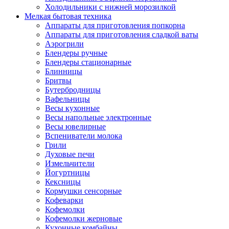
Холодильники с нижней морозилкой
Мелкая бытовая техника
Аппараты для приготовления попкорна
Аппараты для приготовления сладкой ваты
Аэрогрили
Блендеры ручные
Блендеры стационарные
Блинницы
Бритвы
Бутербродницы
Вафельницы
Весы кухонные
Весы напольные электронные
Весы ювелирные
Вспениватели молока
Грили
Духовые печи
Измельчители
Йогуртницы
Кексницы
Кормушки сенсорные
Кофеварки
Кофемолки
Кофемолки жерновые
Кухонные комбайны