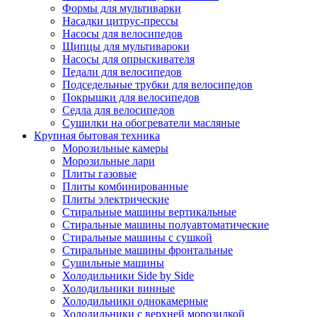
Формы для мультиварки
Насадки цитрус-прессы
Насосы для велосипедов
Щипцы для мультивароки
Насосы для опрыскивателя
Педали для велосипедов
Подседельные трубки для велосипедов
Покрышки для велосипедов
Седла для велосипедов
Сушилки на обогреватели масляные
Крупная бытовая техника
Морозильные камеры
Морозильные лари
Плиты газовые
Плиты комбинированные
Плиты электрические
Стиральные машины вертикальные
Стиральные машины полуавтоматические
Стиральные машины с сушкой
Стиральные машины фронтальные
Сушильные машины
Холодильники Side by Side
Холодильники винные
Холодильники однокамерные
Холодильники с верхней морозилкой