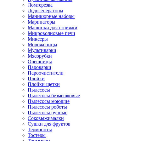
Ломтерезка
Льдогенераторы
Маникюрные наборы
Маринаторы
Машинки для стрижки
Микроволновые печи
Миксеры
Мороженицы
Мультиварки
Мясорубки
Орешницы
Пароварки
Пароочистители
Плойки
Плойки-щетки
Пылесосы
Пылесосы безмешковые
Пылесосы моющие
Пылесосы роботы
Пылесосы ручные
Соковыжималки
Сушки для фруктов
Термопоты
Тостеры
Триммеры