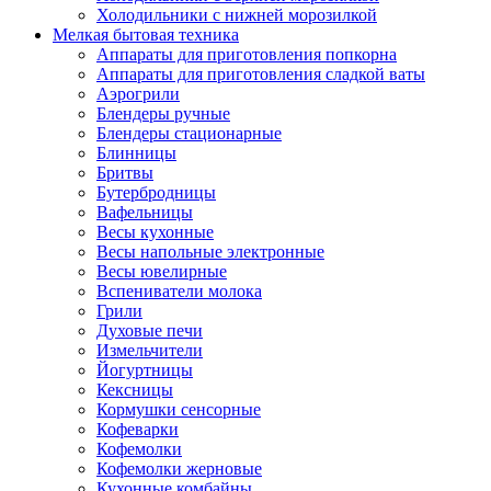
Холодильники с нижней морозилкой
Мелкая бытовая техника
Аппараты для приготовления попкорна
Аппараты для приготовления сладкой ваты
Аэрогрили
Блендеры ручные
Блендеры стационарные
Блинницы
Бритвы
Бутербродницы
Вафельницы
Весы кухонные
Весы напольные электронные
Весы ювелирные
Вспениватели молока
Грили
Духовые печи
Измельчители
Йогуртницы
Кексницы
Кормушки сенсорные
Кофеварки
Кофемолки
Кофемолки жерновые
Кухонные комбайны