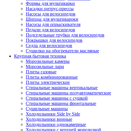
Формы для мультиварки
Насадки цитрус-прессы
Насосы для велосипедов
Щипцы для мультивароки
Насосы для опрыскивателя
Педали для велосипедов
Подседельные трубки для велосипедов
Покрышки для велосипедов
Седла для велосипедов
Сушилки на обогреватели масляные
Крупная бытовая техника
Морозильные камеры
Морозильные лари
Плиты газовые
Плиты комбинированные
Плиты электрические
Стиральные машины вертикальные
Стиральные машины полуавтоматические
Стиральные машины с сушкой
Стиральные машины фронтальные
Сушильные машины
Холодильники Side by Side
Холодильники винные
Холодильники однокамерные
Холодильники с верхней морозилкой