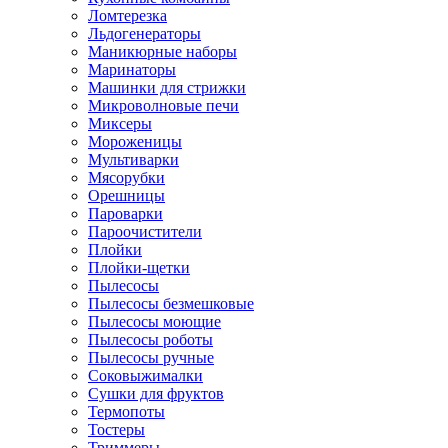
Ломтерезка
Льдогенераторы
Маникюрные наборы
Маринаторы
Машинки для стрижки
Микроволновые печи
Миксеры
Мороженицы
Мультиварки
Мясорубки
Орешницы
Пароварки
Пароочистители
Плойки
Плойки-щетки
Пылесосы
Пылесосы безмешковые
Пылесосы моющие
Пылесосы роботы
Пылесосы ручные
Соковыжималки
Сушки для фруктов
Термопоты
Тостеры
Триммеры