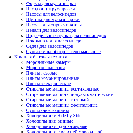
Формы для мультиварки
Насадки цитрус-прессы
Насосы для велосипедов
Щипцы для мультивароки
Насосы для опрыскивателя
Педали для велосипедов
Подседельные трубки для велосипедов
Покрышки для велосипедов
Седла для велосипедов
Сушилки на обогреватели масляные
Крупная бытовая техника
Морозильные камеры
Морозильные лари
Плиты газовые
Плиты комбинированные
Плиты электрические
Стиральные машины вертикальные
Стиральные машины полуавтоматические
Стиральные машины с сушкой
Стиральные машины фронтальные
Сушильные машины
Холодильники Side by Side
Холодильники винные
Холодильники однокамерные
Холодильники с верхней морозилкой