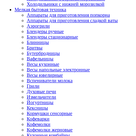
Холодильники с нижней морозилкой
Мелкая бытовая техника
Аппараты для приготовления попкорна
Аппараты для приготовления сладкой ваты
Аэрогрили
Блендеры ручные
Блендеры стационарные
Блинницы
Бритвы
Бутербродницы
Вафельницы
Весы кухонные
Весы напольные электронные
Весы ювелирные
Вспениватели молока
Грили
Духовые печи
Измельчители
Йогуртницы
Кексницы
Кормушки сенсорные
Кофеварки
Кофемолки
Кофемолки жерновые
Кухонные комбайны