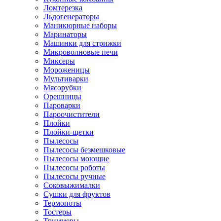
Ломтерезка
Льдогенераторы
Маникюрные наборы
Маринаторы
Машинки для стрижки
Микроволновые печи
Миксеры
Мороженицы
Мультиварки
Мясорубки
Орешницы
Пароварки
Пароочистители
Плойки
Плойки-щетки
Пылесосы
Пылесосы безмешковые
Пылесосы моющие
Пылесосы роботы
Пылесосы ручные
Соковыжималки
Сушки для фруктов
Термопоты
Тостеры
Триммеры