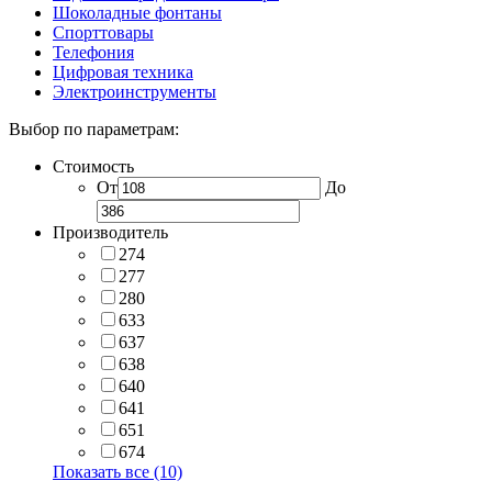
Шоколадные фонтаны
Спорттовары
Телефония
Цифровая техника
Электроинструменты
Выбор по параметрам:
Стоимость
От
До
Производитель
274
277
280
633
637
638
640
641
651
674
Показать все (10)