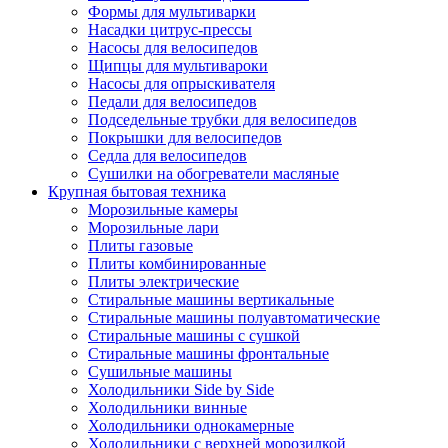
Формы для мультиварки
Насадки цитрус-прессы
Насосы для велосипедов
Щипцы для мультивароки
Насосы для опрыскивателя
Педали для велосипедов
Подседельные трубки для велосипедов
Покрышки для велосипедов
Седла для велосипедов
Сушилки на обогреватели масляные
Крупная бытовая техника
Морозильные камеры
Морозильные лари
Плиты газовые
Плиты комбинированные
Плиты электрические
Стиральные машины вертикальные
Стиральные машины полуавтоматические
Стиральные машины с сушкой
Стиральные машины фронтальные
Сушильные машины
Холодильники Side by Side
Холодильники винные
Холодильники однокамерные
Холодильники с верхней морозилкой