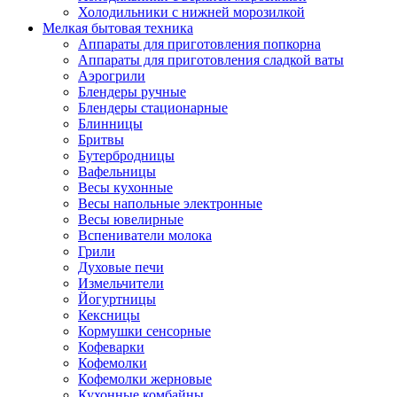
Холодильники с нижней морозилкой
Мелкая бытовая техника
Аппараты для приготовления попкорна
Аппараты для приготовления сладкой ваты
Аэрогрили
Блендеры ручные
Блендеры стационарные
Блинницы
Бритвы
Бутербродницы
Вафельницы
Весы кухонные
Весы напольные электронные
Весы ювелирные
Вспениватели молока
Грили
Духовые печи
Измельчители
Йогуртницы
Кексницы
Кормушки сенсорные
Кофеварки
Кофемолки
Кофемолки жерновые
Кухонные комбайны