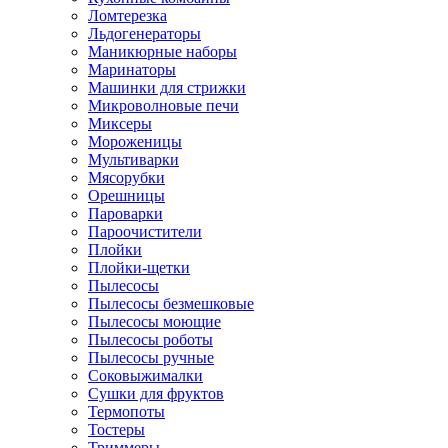
Ломтерезка
Льдогенераторы
Маникюрные наборы
Маринаторы
Машинки для стрижки
Микроволновые печи
Миксеры
Мороженицы
Мультиварки
Мясорубки
Орешницы
Пароварки
Пароочистители
Плойки
Плойки-щетки
Пылесосы
Пылесосы безмешковые
Пылесосы моющие
Пылесосы роботы
Пылесосы ручные
Соковыжималки
Сушки для фруктов
Термопоты
Тостеры
Триммеры