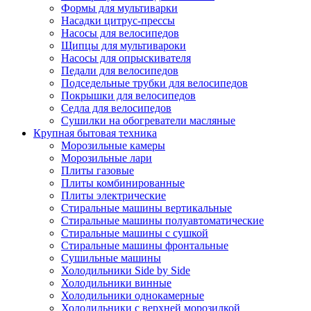
Формы для мультиварки
Насадки цитрус-прессы
Насосы для велосипедов
Щипцы для мультивароки
Насосы для опрыскивателя
Педали для велосипедов
Подседельные трубки для велосипедов
Покрышки для велосипедов
Седла для велосипедов
Сушилки на обогреватели масляные
Крупная бытовая техника
Морозильные камеры
Морозильные лари
Плиты газовые
Плиты комбинированные
Плиты электрические
Стиральные машины вертикальные
Стиральные машины полуавтоматические
Стиральные машины с сушкой
Стиральные машины фронтальные
Сушильные машины
Холодильники Side by Side
Холодильники винные
Холодильники однокамерные
Холодильники с верхней морозилкой