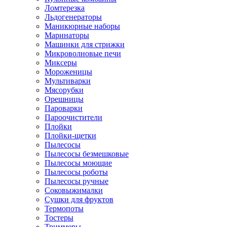
Ломтерезка
Льдогенераторы
Маникюрные наборы
Маринаторы
Машинки для стрижки
Микроволновые печи
Миксеры
Мороженицы
Мультиварки
Мясорубки
Орешницы
Пароварки
Пароочистители
Плойки
Плойки-щетки
Пылесосы
Пылесосы безмешковые
Пылесосы моющие
Пылесосы роботы
Пылесосы ручные
Соковыжималки
Сушки для фруктов
Термопоты
Тостеры
Триммеры