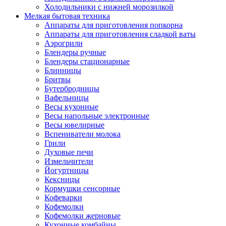
Холодильники с нижней морозилкой
Мелкая бытовая техника
Аппараты для приготовления попкорна
Аппараты для приготовления сладкой ваты
Аэрогрили
Блендеры ручные
Блендеры стационарные
Блинницы
Бритвы
Бутербродницы
Вафельницы
Весы кухонные
Весы напольные электронные
Весы ювелирные
Вспениватели молока
Грили
Духовые печи
Измельчители
Йогуртницы
Кексницы
Кормушки сенсорные
Кофеварки
Кофемолки
Кофемолки жерновые
Кухонные комбайны