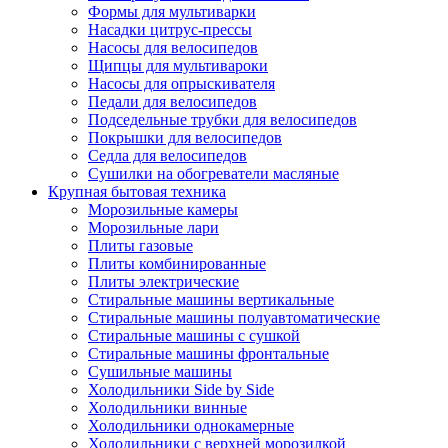
Формы для мультиварки
Насадки цитрус-прессы
Насосы для велосипедов
Щипцы для мультивароки
Насосы для опрыскивателя
Педали для велосипедов
Подседельные трубки для велосипедов
Покрышки для велосипедов
Седла для велосипедов
Сушилки на обогреватели масляные
Крупная бытовая техника
Морозильные камеры
Морозильные лари
Плиты газовые
Плиты комбинированные
Плиты электрические
Стиральные машины вертикальные
Стиральные машины полуавтоматические
Стиральные машины с сушкой
Стиральные машины фронтальные
Сушильные машины
Холодильники Side by Side
Холодильники винные
Холодильники однокамерные
Холодильники с верхней морозилкой