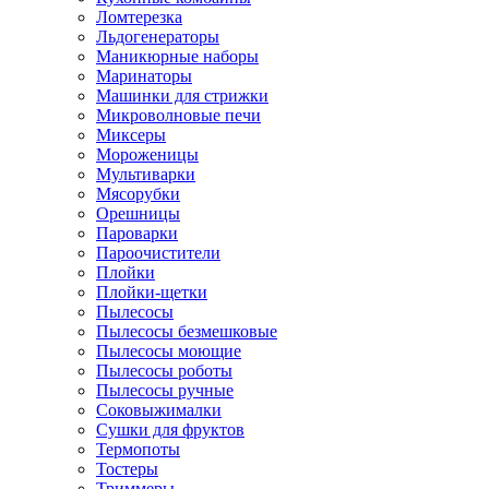
Ломтерезка
Льдогенераторы
Маникюрные наборы
Маринаторы
Машинки для стрижки
Микроволновые печи
Миксеры
Мороженицы
Мультиварки
Мясорубки
Орешницы
Пароварки
Пароочистители
Плойки
Плойки-щетки
Пылесосы
Пылесосы безмешковые
Пылесосы моющие
Пылесосы роботы
Пылесосы ручные
Соковыжималки
Сушки для фруктов
Термопоты
Тостеры
Триммеры