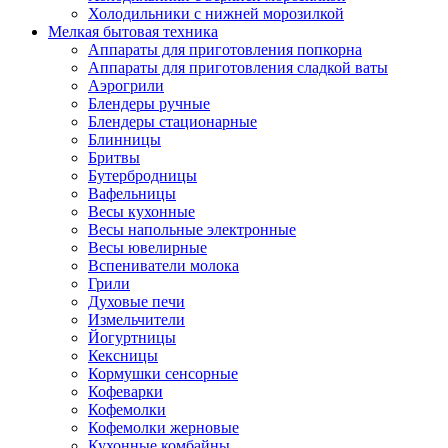
Холодильники с нижней морозилкой
Мелкая бытовая техника
Аппараты для приготовления попкорна
Аппараты для приготовления сладкой ваты
Аэрогрили
Блендеры ручные
Блендеры стационарные
Блинницы
Бритвы
Бутербродницы
Вафельницы
Весы кухонные
Весы напольные электронные
Весы ювелирные
Вспениватели молока
Грили
Духовые печи
Измельчители
Йогуртницы
Кексницы
Кормушки сенсорные
Кофеварки
Кофемолки
Кофемолки жерновые
Кухонные комбайны