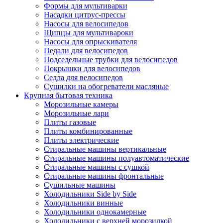
Формы для мультиварки
Насадки цитрус-прессы
Насосы для велосипедов
Щипцы для мультивароки
Насосы для опрыскивателя
Педали для велосипедов
Подседельные трубки для велосипедов
Покрышки для велосипедов
Седла для велосипедов
Сушилки на обогреватели масляные
Крупная бытовая техника
Морозильные камеры
Морозильные лари
Плиты газовые
Плиты комбинированные
Плиты электрические
Стиральные машины вертикальные
Стиральные машины полуавтоматические
Стиральные машины с сушкой
Стиральные машины фронтальные
Сушильные машины
Холодильники Side by Side
Холодильники винные
Холодильники однокамерные
Холодильники с верхней морозилкой