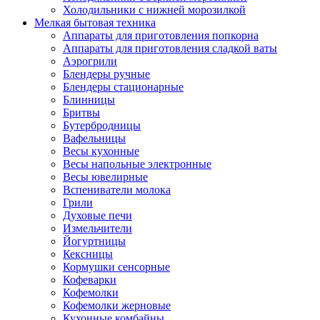
Холодильники с нижней морозилкой
Мелкая бытовая техника
Аппараты для приготовления попкорна
Аппараты для приготовления сладкой ваты
Аэрогрили
Блендеры ручные
Блендеры стационарные
Блинницы
Бритвы
Бутербродницы
Вафельницы
Весы кухонные
Весы напольные электронные
Весы ювелирные
Вспениватели молока
Грили
Духовые печи
Измельчители
Йогуртницы
Кексницы
Кормушки сенсорные
Кофеварки
Кофемолки
Кофемолки жерновые
Кухонные комбайны