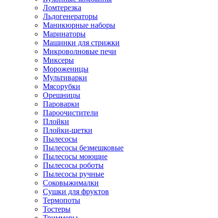
Ломтерезка
Льдогенераторы
Маникюрные наборы
Маринаторы
Машинки для стрижки
Микроволновые печи
Миксеры
Мороженицы
Мультиварки
Мясорубки
Орешницы
Пароварки
Пароочистители
Плойки
Плойки-щетки
Пылесосы
Пылесосы безмешковые
Пылесосы моющие
Пылесосы роботы
Пылесосы ручные
Соковыжималки
Сушки для фруктов
Термопоты
Тостеры
Триммеры