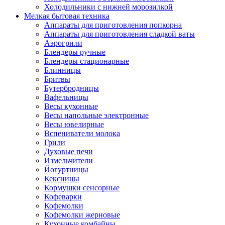
Холодильники с нижней морозилкой
Мелкая бытовая техника
Аппараты для приготовления попкорна
Аппараты для приготовления сладкой ваты
Аэрогрили
Блендеры ручные
Блендеры стационарные
Блинницы
Бритвы
Бутербродницы
Вафельницы
Весы кухонные
Весы напольные электронные
Весы ювелирные
Вспениватели молока
Грили
Духовые печи
Измельчители
Йогуртницы
Кексницы
Кормушки сенсорные
Кофеварки
Кофемолки
Кофемолки жерновые
Кухонные комбайны