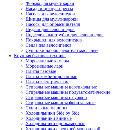
Формы для мультиварки
Насадки цитрус-прессы
Насосы для велосипедов
Щипцы для мультивароки
Насосы для опрыскивателя
Педали для велосипедов
Подседельные трубки для велосипедов
Покрышки для велосипедов
Седла для велосипедов
Сушилки на обогреватели масляные
Крупная бытовая техника
Морозильные камеры
Морозильные лари
Плиты газовые
Плиты комбинированные
Плиты электрические
Стиральные машины вертикальные
Стиральные машины полуавтоматические
Стиральные машины с сушкой
Стиральные машины фронтальные
Сушильные машины
Холодильники Side by Side
Холодильники винные
Холодильники однокамерные
Холодильники с верхней морозилкой