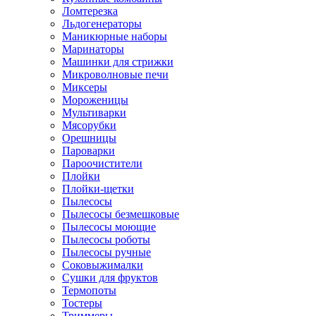
Ломтерезка
Льдогенераторы
Маникюрные наборы
Маринаторы
Машинки для стрижки
Микроволновые печи
Миксеры
Мороженицы
Мультиварки
Мясорубки
Орешницы
Пароварки
Пароочистители
Плойки
Плойки-щетки
Пылесосы
Пылесосы безмешковые
Пылесосы моющие
Пылесосы роботы
Пылесосы ручные
Соковыжималки
Сушки для фруктов
Термопоты
Тостеры
Триммеры