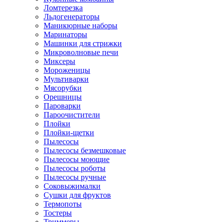
Ломтерезка
Льдогенераторы
Маникюрные наборы
Маринаторы
Машинки для стрижки
Микроволновые печи
Миксеры
Мороженицы
Мультиварки
Мясорубки
Орешницы
Пароварки
Пароочистители
Плойки
Плойки-щетки
Пылесосы
Пылесосы безмешковые
Пылесосы моющие
Пылесосы роботы
Пылесосы ручные
Соковыжималки
Сушки для фруктов
Термопоты
Тостеры
Триммеры