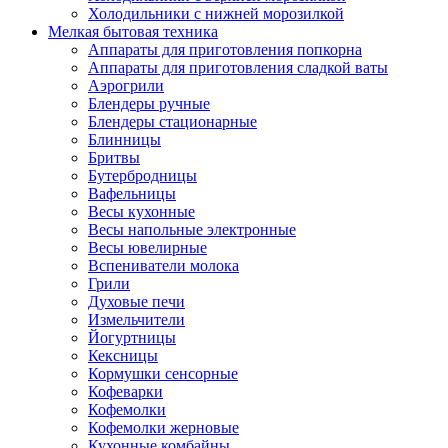
Холодильники с нижней морозилкой
Мелкая бытовая техника
Аппараты для приготовления попкорна
Аппараты для приготовления сладкой ваты
Аэрогрили
Блендеры ручные
Блендеры стационарные
Блинницы
Бритвы
Бутербродницы
Вафельницы
Весы кухонные
Весы напольные электронные
Весы ювелирные
Вспениватели молока
Грили
Духовые печи
Измельчители
Йогуртницы
Кексницы
Кормушки сенсорные
Кофеварки
Кофемолки
Кофемолки жерновые
Кухонные комбайны