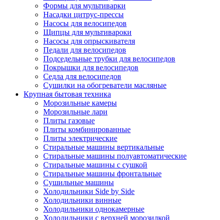
Формы для мультиварки
Насадки цитрус-прессы
Насосы для велосипедов
Щипцы для мультивароки
Насосы для опрыскивателя
Педали для велосипедов
Подседельные трубки для велосипедов
Покрышки для велосипедов
Седла для велосипедов
Сушилки на обогреватели масляные
Крупная бытовая техника
Морозильные камеры
Морозильные лари
Плиты газовые
Плиты комбинированные
Плиты электрические
Стиральные машины вертикальные
Стиральные машины полуавтоматические
Стиральные машины с сушкой
Стиральные машины фронтальные
Сушильные машины
Холодильники Side by Side
Холодильники винные
Холодильники однокамерные
Холодильники с верхней морозилкой