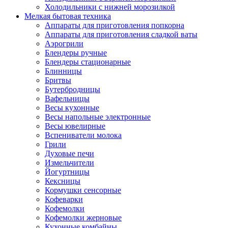
Холодильники с нижней морозилкой
Мелкая бытовая техника
Аппараты для приготовления попкорна
Аппараты для приготовления сладкой ваты
Аэрогрили
Блендеры ручные
Блендеры стационарные
Блинницы
Бритвы
Бутербродницы
Вафельницы
Весы кухонные
Весы напольные электронные
Весы ювелирные
Вспениватели молока
Грили
Духовые печи
Измельчители
Йогуртницы
Кексницы
Кормушки сенсорные
Кофеварки
Кофемолки
Кофемолки жерновые
Кухонные комбайны