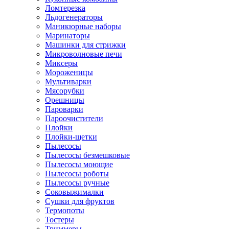
Ломтерезка
Льдогенераторы
Маникюрные наборы
Маринаторы
Машинки для стрижки
Микроволновые печи
Миксеры
Мороженицы
Мультиварки
Мясорубки
Орешницы
Пароварки
Пароочистители
Плойки
Плойки-щетки
Пылесосы
Пылесосы безмешковые
Пылесосы моющие
Пылесосы роботы
Пылесосы ручные
Соковыжималки
Сушки для фруктов
Термопоты
Тостеры
Триммеры