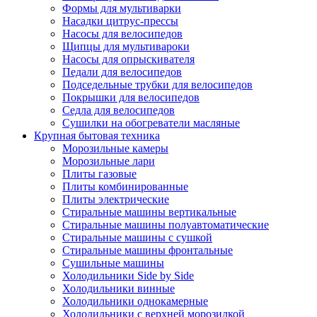
Формы для мультиварки
Насадки цитрус-прессы
Насосы для велосипедов
Щипцы для мультивароки
Насосы для опрыскивателя
Педали для велосипедов
Подседельные трубки для велосипедов
Покрышки для велосипедов
Седла для велосипедов
Сушилки на обогреватели масляные
Крупная бытовая техника
Морозильные камеры
Морозильные лари
Плиты газовые
Плиты комбинированные
Плиты электрические
Стиральные машины вертикальные
Стиральные машины полуавтоматические
Стиральные машины с сушкой
Стиральные машины фронтальные
Сушильные машины
Холодильники Side by Side
Холодильники винные
Холодильники однокамерные
Холодильники с верхней морозилкой