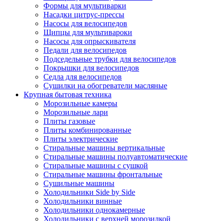
Формы для мультиварки
Насадки цитрус-прессы
Насосы для велосипедов
Щипцы для мультивароки
Насосы для опрыскивателя
Педали для велосипедов
Подседельные трубки для велосипедов
Покрышки для велосипедов
Седла для велосипедов
Сушилки на обогреватели масляные
Крупная бытовая техника
Морозильные камеры
Морозильные лари
Плиты газовые
Плиты комбинированные
Плиты электрические
Стиральные машины вертикальные
Стиральные машины полуавтоматические
Стиральные машины с сушкой
Стиральные машины фронтальные
Сушильные машины
Холодильники Side by Side
Холодильники винные
Холодильники однокамерные
Холодильники с верхней морозилкой