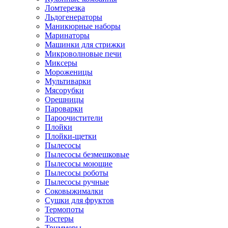
Ломтерезка
Льдогенераторы
Маникюрные наборы
Маринаторы
Машинки для стрижки
Микроволновые печи
Миксеры
Мороженицы
Мультиварки
Мясорубки
Орешницы
Пароварки
Пароочистители
Плойки
Плойки-щетки
Пылесосы
Пылесосы безмешковые
Пылесосы моющие
Пылесосы роботы
Пылесосы ручные
Соковыжималки
Сушки для фруктов
Термопоты
Тостеры
Триммеры