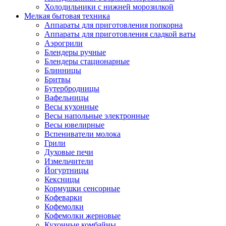
Холодильники с нижней морозилкой
Мелкая бытовая техника
Аппараты для приготовления попкорна
Аппараты для приготовления сладкой ваты
Аэрогрили
Блендеры ручные
Блендеры стационарные
Блинницы
Бритвы
Бутербродницы
Вафельницы
Весы кухонные
Весы напольные электронные
Весы ювелирные
Вспениватели молока
Грили
Духовые печи
Измельчители
Йогуртницы
Кексницы
Кормушки сенсорные
Кофеварки
Кофемолки
Кофемолки жерновые
Кухонные комбайны