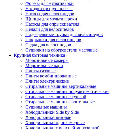
Формы для мультиварки
Насадки цитрус-прессы
Насосы для велосипедов
Щипцы для мультивароки
Насосы для опрыскивателя
Педали для велосипедов
Подседельные трубки для велосипедов
Покрышки для велосипедов
Седла для велосипедов
Сушилки на обогреватели масляные
Крупная бытовая техника
Морозильные камеры
Морозильные лари
Плиты газовые
Плиты комбинированные
Плиты электрические
Стиральные машины вертикальные
Стиральные машины полуавтоматические
Стиральные машины с сушкой
Стиральные машины фронтальные
Сушильные машины
Холодильники Side by Side
Холодильники винные
Холодильники однокамерные
Холодильники с верхней морозилкой