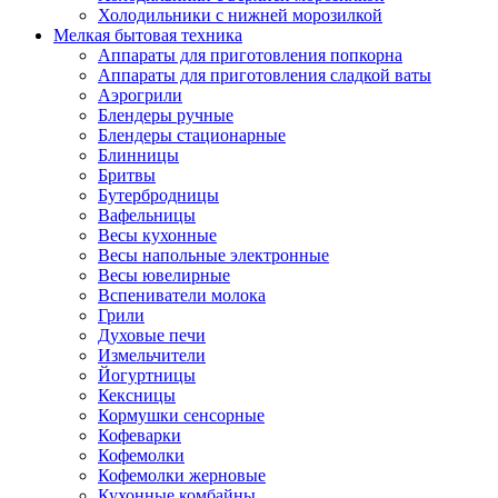
Холодильники с нижней морозилкой
Мелкая бытовая техника
Аппараты для приготовления попкорна
Аппараты для приготовления сладкой ваты
Аэрогрили
Блендеры ручные
Блендеры стационарные
Блинницы
Бритвы
Бутербродницы
Вафельницы
Весы кухонные
Весы напольные электронные
Весы ювелирные
Вспениватели молока
Грили
Духовые печи
Измельчители
Йогуртницы
Кексницы
Кормушки сенсорные
Кофеварки
Кофемолки
Кофемолки жерновые
Кухонные комбайны