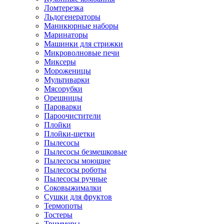
Ломтерезка
Льдогенераторы
Маникюрные наборы
Маринаторы
Машинки для стрижки
Микроволновые печи
Миксеры
Мороженицы
Мультиварки
Мясорубки
Орешницы
Пароварки
Пароочистители
Плойки
Плойки-щетки
Пылесосы
Пылесосы безмешковые
Пылесосы моющие
Пылесосы роботы
Пылесосы ручные
Соковыжималки
Сушки для фруктов
Термопоты
Тостеры
Триммеры