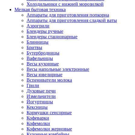
Холодильники с нижней морозилкой
Мелкая бытовая техника
Аппараты для приготовления попкорна
Аппараты для приготовления сладкой ваты
Аэрогрили
Блендеры ручные
Блендеры стационарные
Блинницы
Бритвы
Бутербродницы
Вафельницы
Весы кухонные
Весы напольные электронные
Весы ювелирные
Вспениватели молока
Грили
Духовые печи
Измельчители
Йогуртницы
Кексницы
Кормушки сенсорные
Кофеварки
Кофемолки
Кофемолки жерновые
Кухонные комбайны