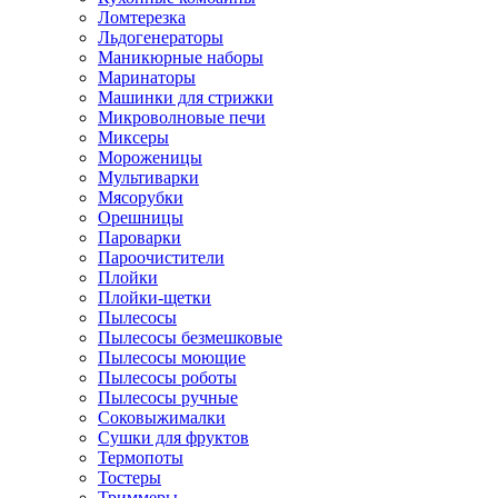
Ломтерезка
Льдогенераторы
Маникюрные наборы
Маринаторы
Машинки для стрижки
Микроволновые печи
Миксеры
Мороженицы
Мультиварки
Мясорубки
Орешницы
Пароварки
Пароочистители
Плойки
Плойки-щетки
Пылесосы
Пылесосы безмешковые
Пылесосы моющие
Пылесосы роботы
Пылесосы ручные
Соковыжималки
Сушки для фруктов
Термопоты
Тостеры
Триммеры