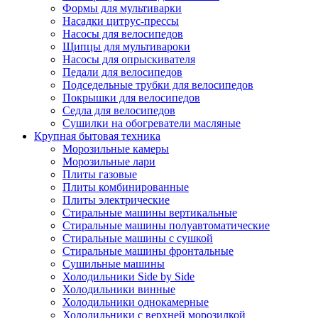
Формы для мультиварки
Насадки цитрус-прессы
Насосы для велосипедов
Щипцы для мультивароки
Насосы для опрыскивателя
Педали для велосипедов
Подседельные трубки для велосипедов
Покрышки для велосипедов
Седла для велосипедов
Сушилки на обогреватели масляные
Крупная бытовая техника
Морозильные камеры
Морозильные лари
Плиты газовые
Плиты комбинированные
Плиты электрические
Стиральные машины вертикальные
Стиральные машины полуавтоматические
Стиральные машины с сушкой
Стиральные машины фронтальные
Сушильные машины
Холодильники Side by Side
Холодильники винные
Холодильники однокамерные
Холодильники с верхней морозилкой