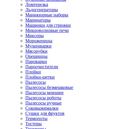
Ломтерезка
Льдогенераторы
Маникюрные наборы
Маринаторы
Машинки для стрижки
Микроволновые печи
Миксеры
Мороженицы
Мультиварки
Мясорубки
Орешницы
Пароварки
Пароочистители
Плойки
Плойки-щетки
Пылесосы
Пылесосы безмешковые
Пылесосы моющие
Пылесосы роботы
Пылесосы ручные
Соковыжималки
Сушки для фруктов
Термопоты
Тостеры
Триммеры