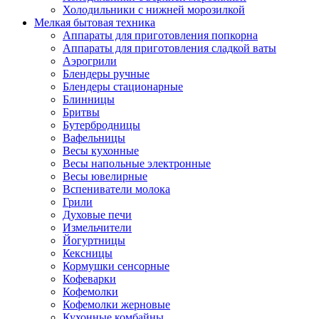
Холодильники с нижней морозилкой
Мелкая бытовая техника
Аппараты для приготовления попкорна
Аппараты для приготовления сладкой ваты
Аэрогрили
Блендеры ручные
Блендеры стационарные
Блинницы
Бритвы
Бутербродницы
Вафельницы
Весы кухонные
Весы напольные электронные
Весы ювелирные
Вспениватели молока
Грили
Духовые печи
Измельчители
Йогуртницы
Кексницы
Кормушки сенсорные
Кофеварки
Кофемолки
Кофемолки жерновые
Кухонные комбайны