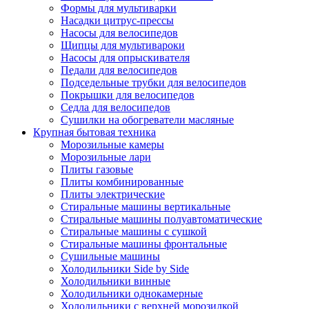
Формы для мультиварки
Насадки цитрус-прессы
Насосы для велосипедов
Щипцы для мультивароки
Насосы для опрыскивателя
Педали для велосипедов
Подседельные трубки для велосипедов
Покрышки для велосипедов
Седла для велосипедов
Сушилки на обогреватели масляные
Крупная бытовая техника
Морозильные камеры
Морозильные лари
Плиты газовые
Плиты комбинированные
Плиты электрические
Стиральные машины вертикальные
Стиральные машины полуавтоматические
Стиральные машины с сушкой
Стиральные машины фронтальные
Сушильные машины
Холодильники Side by Side
Холодильники винные
Холодильники однокамерные
Холодильники с верхней морозилкой