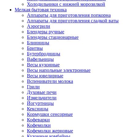
Холодильники с нижней морозилкой
Мелкая бытовая техника
Аппараты для приготовления попкорна
Аппараты для приготовления сладкой ваты
Аэрогрили
Блендеры ручные
Блендеры стационарные
Блинницы
Бритвы
Бутербродницы
Вафельницы
Весы кухонные
Весы напольные электронные
Весы ювелирные
Вспениватели молока
Грили
Духовые печи
Измельчители
Йогуртницы
Кексницы
Кормушки сенсорные
Кофеварки
Кофемолки
Кофемолки жерновые
Кухонные комбайны