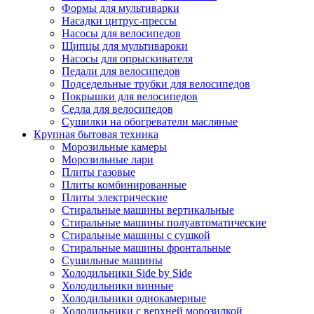
Формы для мультиварки
Насадки цитрус-прессы
Насосы для велосипедов
Щипцы для мультивароки
Насосы для опрыскивателя
Педали для велосипедов
Подседельные трубки для велосипедов
Покрышки для велосипедов
Седла для велосипедов
Сушилки на обогреватели масляные
Крупная бытовая техника
Морозильные камеры
Морозильные лари
Плиты газовые
Плиты комбинированные
Плиты электрические
Стиральные машины вертикальные
Стиральные машины полуавтоматические
Стиральные машины с сушкой
Стиральные машины фронтальные
Сушильные машины
Холодильники Side by Side
Холодильники винные
Холодильники однокамерные
Холодильники с верхней морозилкой