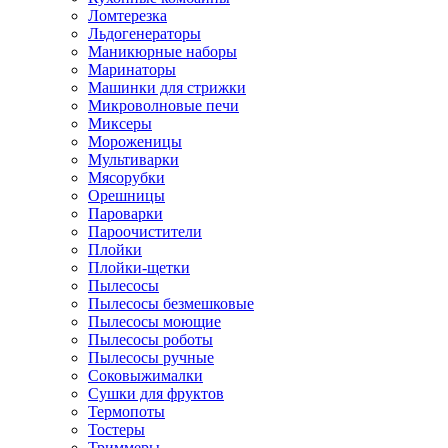
Ломтерезка
Льдогенераторы
Маникюрные наборы
Маринаторы
Машинки для стрижки
Микроволновые печи
Миксеры
Мороженицы
Мультиварки
Мясорубки
Орешницы
Пароварки
Пароочистители
Плойки
Плойки-щетки
Пылесосы
Пылесосы безмешковые
Пылесосы моющие
Пылесосы роботы
Пылесосы ручные
Соковыжималки
Сушки для фруктов
Термопоты
Тостеры
Триммеры