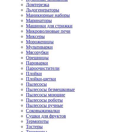
Ломтерезка
Льдогенераторы
Маникюрные наборы
Маринаторы
Машинки для стрижки
Микроволновые печи
Миксеры
Мороженицы
Мультиварки
Мясорубки
Орешницы
Пароварки
Пароочистители
Плойки
Плойки-щетки
Пылесосы
Пылесосы безмешковые
Пылесосы моющие
Пылесосы роботы
Пылесосы ручные
Соковыжималки
Сушки для фруктов
Термопоты
Тостеры
Триммеры