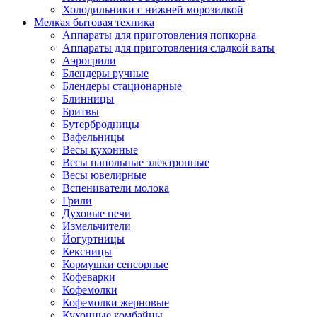
Холодильники с нижней морозилкой
Мелкая бытовая техника
Аппараты для приготовления попкорна
Аппараты для приготовления сладкой ваты
Аэрогрили
Блендеры ручные
Блендеры стационарные
Блинницы
Бритвы
Бутербродницы
Вафельницы
Весы кухонные
Весы напольные электронные
Весы ювелирные
Вспениватели молока
Грили
Духовые печи
Измельчители
Йогуртницы
Кексницы
Кормушки сенсорные
Кофеварки
Кофемолки
Кофемолки жерновые
Кухонные комбайны