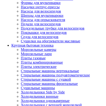
Формы для мультиварки
Насадки цитрус-прессы
Насосы для велосипедов
Щипцы для мультивароки
Насосы для опрыскивателя
Педали для велосипедов
Подседельные трубки для велосипедов
Покрышки для велосипедов
Седла для велосипедов
Сушилки на обогреватели масляные
Крупная бытовая техника
Морозильные камеры
Морозильные лари
Плиты газовые
Плиты комбинированные
Плиты электрические
Стиральные машины вертикальные
Стиральные машины полуавтоматические
Стиральные машины с сушкой
Стиральные машины фронтальные
Сушильные машины
Холодильники Side by Side
Холодильники винные
Холодильники однокамерные
Холодильники с верхней морозилкой