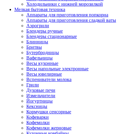
Холодильники с нижней морозилкой
Мелкая бытовая техника
Аппараты для приготовления попкорна
Аппараты для приготовления сладкой ваты
Аэрогрили
Блендеры ручные
Блендеры стационарные
Блинницы
Бритвы
Бутербродницы
Вафельницы
Весы кухонные
Весы напольные электронные
Весы ювелирные
Вспениватели молока
Грили
Духовые печи
Измельчители
Йогуртницы
Кексницы
Кормушки сенсорные
Кофеварки
Кофемолки
Кофемолки жерновые
Кухонные комбайны