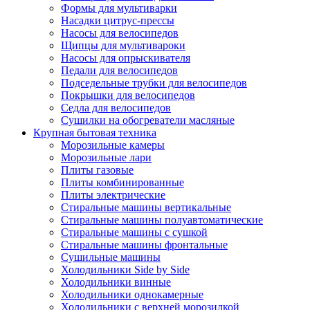
Формы для мультиварки
Насадки цитрус-прессы
Насосы для велосипедов
Щипцы для мультивароки
Насосы для опрыскивателя
Педали для велосипедов
Подседельные трубки для велосипедов
Покрышки для велосипедов
Седла для велосипедов
Сушилки на обогреватели масляные
Крупная бытовая техника
Морозильные камеры
Морозильные лари
Плиты газовые
Плиты комбинированные
Плиты электрические
Стиральные машины вертикальные
Стиральные машины полуавтоматические
Стиральные машины с сушкой
Стиральные машины фронтальные
Сушильные машины
Холодильники Side by Side
Холодильники винные
Холодильники однокамерные
Холодильники с верхней морозилкой