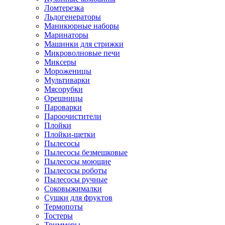
Ломтерезка
Льдогенераторы
Маникюрные наборы
Маринаторы
Машинки для стрижки
Микроволновые печи
Миксеры
Мороженицы
Мультиварки
Мясорубки
Орешницы
Пароварки
Пароочистители
Плойки
Плойки-щетки
Пылесосы
Пылесосы безмешковые
Пылесосы моющие
Пылесосы роботы
Пылесосы ручные
Соковыжималки
Сушки для фруктов
Термопоты
Тостеры
Триммеры