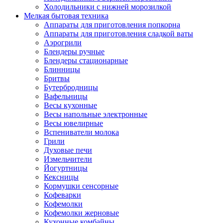
Холодильники с нижней морозилкой
Мелкая бытовая техника
Аппараты для приготовления попкорна
Аппараты для приготовления сладкой ваты
Аэрогрили
Блендеры ручные
Блендеры стационарные
Блинницы
Бритвы
Бутербродницы
Вафельницы
Весы кухонные
Весы напольные электронные
Весы ювелирные
Вспениватели молока
Грили
Духовые печи
Измельчители
Йогуртницы
Кексницы
Кормушки сенсорные
Кофеварки
Кофемолки
Кофемолки жерновые
Кухонные комбайны