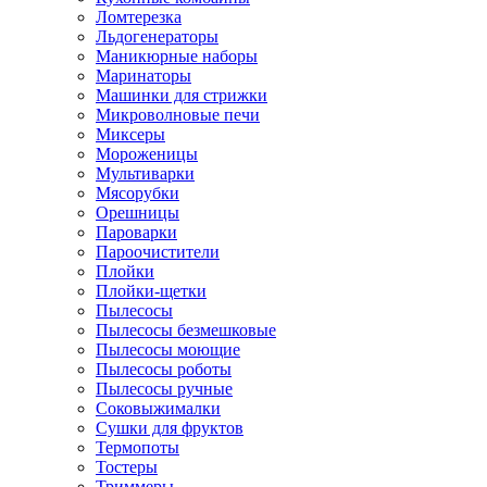
Ломтерезка
Льдогенераторы
Маникюрные наборы
Маринаторы
Машинки для стрижки
Микроволновые печи
Миксеры
Мороженицы
Мультиварки
Мясорубки
Орешницы
Пароварки
Пароочистители
Плойки
Плойки-щетки
Пылесосы
Пылесосы безмешковые
Пылесосы моющие
Пылесосы роботы
Пылесосы ручные
Соковыжималки
Сушки для фруктов
Термопоты
Тостеры
Триммеры