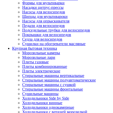
Формы для мультиварки
Насадки цитрус-прессы
Насосы для велосипедов
Щипцы для мультивароки
Насосы для опрыскивателя
Педали для велосипедов
Подседельные трубки для велосипедов
Покрышки для велосипедов
Седла для велосипедов
Сушилки на обогреватели масляные
Крупная бытовая техника
Морозильные камеры
Морозильные лари
Плиты газовые
Плиты комбинированные
Плиты электрические
Стиральные машины вертикальные
Стиральные машины полуавтоматические
Стиральные машины с сушкой
Стиральные машины фронтальные
Сушильные машины
Холодильники Side by Side
Холодильники винные
Холодильники однокамерные
Холодильники с верхней морозилкой