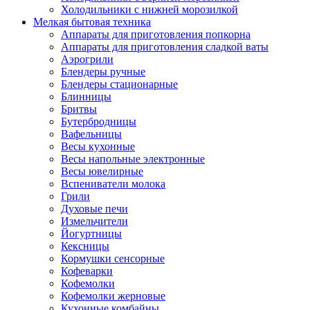
Холодильники с нижней морозилкой
Мелкая бытовая техника
Аппараты для приготовления попкорна
Аппараты для приготовления сладкой ваты
Аэрогрили
Блендеры ручные
Блендеры стационарные
Блинницы
Бритвы
Бутербродницы
Вафельницы
Весы кухонные
Весы напольные электронные
Весы ювелирные
Вспениватели молока
Грили
Духовые печи
Измельчители
Йогуртницы
Кексницы
Кормушки сенсорные
Кофеварки
Кофемолки
Кофемолки жерновые
Кухонные комбайны