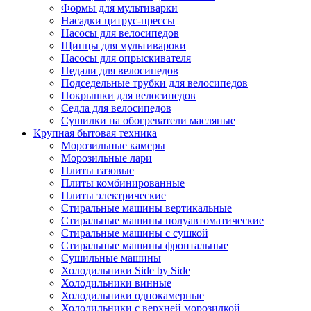
Формы для мультиварки
Насадки цитрус-прессы
Насосы для велосипедов
Щипцы для мультивароки
Насосы для опрыскивателя
Педали для велосипедов
Подседельные трубки для велосипедов
Покрышки для велосипедов
Седла для велосипедов
Сушилки на обогреватели масляные
Крупная бытовая техника
Морозильные камеры
Морозильные лари
Плиты газовые
Плиты комбинированные
Плиты электрические
Стиральные машины вертикальные
Стиральные машины полуавтоматические
Стиральные машины с сушкой
Стиральные машины фронтальные
Сушильные машины
Холодильники Side by Side
Холодильники винные
Холодильники однокамерные
Холодильники с верхней морозилкой