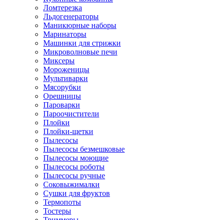
Ломтерезка
Льдогенераторы
Маникюрные наборы
Маринаторы
Машинки для стрижки
Микроволновые печи
Миксеры
Мороженицы
Мультиварки
Мясорубки
Орешницы
Пароварки
Пароочистители
Плойки
Плойки-щетки
Пылесосы
Пылесосы безмешковые
Пылесосы моющие
Пылесосы роботы
Пылесосы ручные
Соковыжималки
Сушки для фруктов
Термопоты
Тостеры
Триммеры