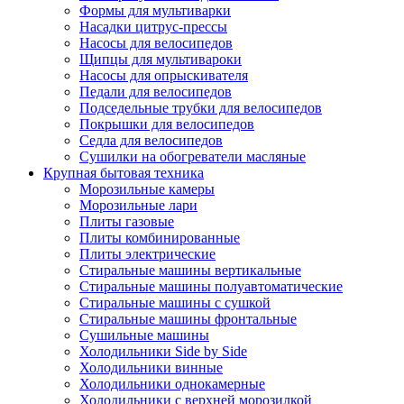
Формы для мультиварки
Насадки цитрус-прессы
Насосы для велосипедов
Щипцы для мультивароки
Насосы для опрыскивателя
Педали для велосипедов
Подседельные трубки для велосипедов
Покрышки для велосипедов
Седла для велосипедов
Сушилки на обогреватели масляные
Крупная бытовая техника
Морозильные камеры
Морозильные лари
Плиты газовые
Плиты комбинированные
Плиты электрические
Стиральные машины вертикальные
Стиральные машины полуавтоматические
Стиральные машины с сушкой
Стиральные машины фронтальные
Сушильные машины
Холодильники Side by Side
Холодильники винные
Холодильники однокамерные
Холодильники с верхней морозилкой