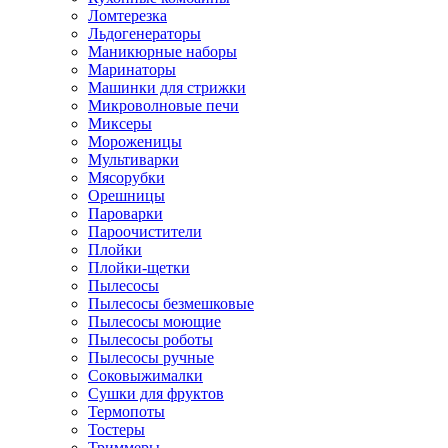
Ломтерезка
Льдогенераторы
Маникюрные наборы
Маринаторы
Машинки для стрижки
Микроволновые печи
Миксеры
Мороженицы
Мультиварки
Мясорубки
Орешницы
Пароварки
Пароочистители
Плойки
Плойки-щетки
Пылесосы
Пылесосы безмешковые
Пылесосы моющие
Пылесосы роботы
Пылесосы ручные
Соковыжималки
Сушки для фруктов
Термопоты
Тостеры
Триммеры