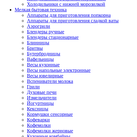
Холодильники с нижней морозилкой
Мелкая бытовая техника
Аппараты для приготовления попкорна
Аппараты для приготовления сладкой ваты
Аэрогрили
Блендеры ручные
Блендеры стационарные
Блинницы
Бритвы
Бутербродницы
Вафельницы
Весы кухонные
Весы напольные электронные
Весы ювелирные
Вспениватели молока
Грили
Духовые печи
Измельчители
Йогуртницы
Кексницы
Кормушки сенсорные
Кофеварки
Кофемолки
Кофемолки жерновые
Кухонные комбайны