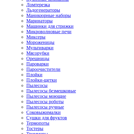
Ломтерезка
Льдогенераторы
Маникюрные наборы
Маринаторы
Машинки для стрижки
Микроволновые печи
Миксеры
Мороженицы
Мультиварки
Мясорубки
Орешницы
Пароварки
Пароочистители
Плойки
Плойки-щетки
Пылесосы
Пылесосы безмешковые
Пылесосы моющие
Пылесосы роботы
Пылесосы ручные
Соковыжималки
Сушки для фруктов
Термопоты
Тостеры
Триммеры