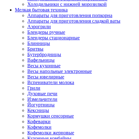
Холодильники с нижней морозилкой
Мелкая бытовая техника
Аппараты для приготовления попкорна
Аппараты для приготовления сладкой ваты
Аэрогрили
Блендеры ручные
Блендеры стационарные
Блинницы
Бритвы
Бутербродницы
Вафельницы
Весы кухонные
Весы напольные электронные
Весы ювелирные
Вспениватели молока
Грили
Духовые печи
Измельчители
Йогуртницы
Кексницы
Кормушки сенсорные
Кофеварки
Кофемолки
Кофемолки жерновые
Кухонные комбайны