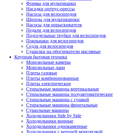
Формы для мультиварки
Насадки цитрус-прессы
Насосы для велосипедов
Щипцы для мультивароки
Насосы для опрыскивателя
Педали для велосипедов
Подседельные трубки для велосипедов
Покрышки для велосипедов
Седла для велосипедов
Сушилки на обогреватели масляные
Крупная бытовая техника
Морозильные камеры
Морозильные лари
Плиты газовые
Плиты комбинированные
Плиты электрические
Стиральные машины вертикальные
Стиральные машины полуавтоматические
Стиральные машины с сушкой
Стиральные машины фронтальные
Сушильные машины
Холодильники Side by Side
Холодильники винные
Холодильники однокамерные
Холодильники с верхней морозилкой