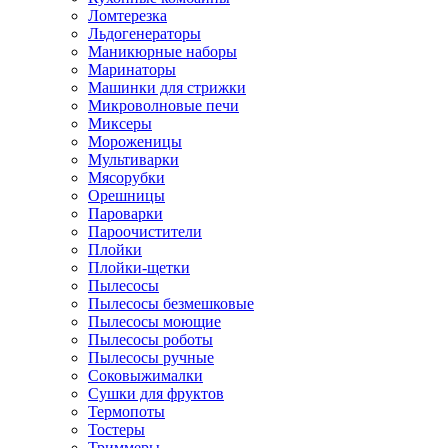
Ломтерезка
Льдогенераторы
Маникюрные наборы
Маринаторы
Машинки для стрижки
Микроволновые печи
Миксеры
Мороженицы
Мультиварки
Мясорубки
Орешницы
Пароварки
Пароочистители
Плойки
Плойки-щетки
Пылесосы
Пылесосы безмешковые
Пылесосы моющие
Пылесосы роботы
Пылесосы ручные
Соковыжималки
Сушки для фруктов
Термопоты
Тостеры
Триммеры