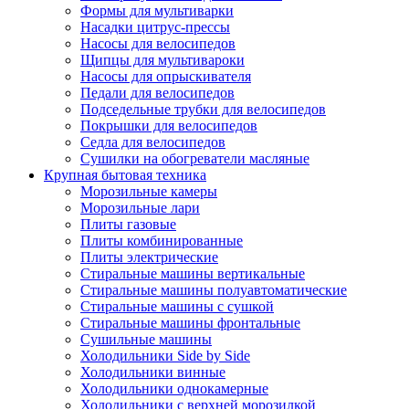
Формы для мультиварки
Насадки цитрус-прессы
Насосы для велосипедов
Щипцы для мультивароки
Насосы для опрыскивателя
Педали для велосипедов
Подседельные трубки для велосипедов
Покрышки для велосипедов
Седла для велосипедов
Сушилки на обогреватели масляные
Крупная бытовая техника
Морозильные камеры
Морозильные лари
Плиты газовые
Плиты комбинированные
Плиты электрические
Стиральные машины вертикальные
Стиральные машины полуавтоматические
Стиральные машины с сушкой
Стиральные машины фронтальные
Сушильные машины
Холодильники Side by Side
Холодильники винные
Холодильники однокамерные
Холодильники с верхней морозилкой