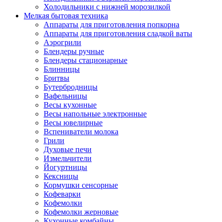
Холодильники с нижней морозилкой
Мелкая бытовая техника
Аппараты для приготовления попкорна
Аппараты для приготовления сладкой ваты
Аэрогрили
Блендеры ручные
Блендеры стационарные
Блинницы
Бритвы
Бутербродницы
Вафельницы
Весы кухонные
Весы напольные электронные
Весы ювелирные
Вспениватели молока
Грили
Духовые печи
Измельчители
Йогуртницы
Кексницы
Кормушки сенсорные
Кофеварки
Кофемолки
Кофемолки жерновые
Кухонные комбайны