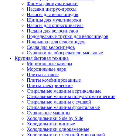
Формы для мультиварки
Насадки цитрус-прессы
Насосы для велосипедов
Щипцы для мультивароки
Насосы для опрыскивателя
Педали для велосипедов
Подседельные трубки для велосипедов
Покрышки для велосипедов
Седла для велосипедов
Сушилки на обогреватели масляные
Крупная бытовая техника
Морозильные камеры
Морозильные лари
Плиты газовые
Плиты комбинированные
Плиты электрические
Стиральные машины вертикальные
Стиральные машины полуавтоматические
Стиральные машины с сушкой
Стиральные машины фронтальные
Сушильные машины
Холодильники Side by Side
Холодильники винные
Холодильники однокамерные
Холодильники с верхней морозилкой