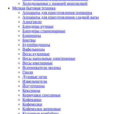
Холодильники с нижней морозилкой
Мелкая бытовая техника
Аппараты для приготовления попкорна
Аппараты для приготовления сладкой ваты
Аэрогрили
Блендеры ручные
Блендеры стационарные
Блинницы
Бритвы
Бутербродницы
Вафельницы
Весы кухонные
Весы напольные электронные
Весы ювелирные
Вспениватели молока
Грили
Духовые печи
Измельчители
Йогуртницы
Кексницы
Кормушки сенсорные
Кофеварки
Кофемолки
Кофемолки жерновые
Кухонные комбайны