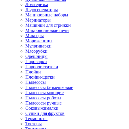
Ломтерезка
Льдогенераторы
Маникюрные наборы
Маринаторы
Машинки для стрижки
Микроволновые печи
Миксеры
Мороженицы
Мультиварки
Мясорубки
Орешницы
Пароварки
Пароочистители
Плойки
Плойки-щетки
Пылесосы
Пылесосы безмешковые
Пылесосы моющие
Пылесосы роботы
Пылесосы ручные
Соковыжималки
Сушки для фруктов
Термопоты
Тостеры
Триммеры