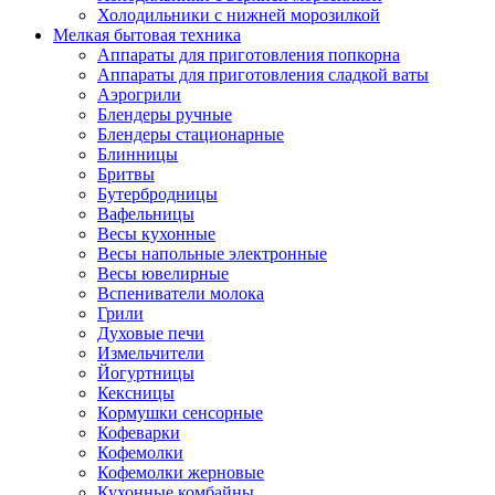
Холодильники с нижней морозилкой
Мелкая бытовая техника
Аппараты для приготовления попкорна
Аппараты для приготовления сладкой ваты
Аэрогрили
Блендеры ручные
Блендеры стационарные
Блинницы
Бритвы
Бутербродницы
Вафельницы
Весы кухонные
Весы напольные электронные
Весы ювелирные
Вспениватели молока
Грили
Духовые печи
Измельчители
Йогуртницы
Кексницы
Кормушки сенсорные
Кофеварки
Кофемолки
Кофемолки жерновые
Кухонные комбайны