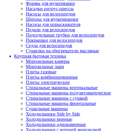
Формы для мультиварки
Насадки цитрус-прессы
Насосы для велосипедов
Щипцы для мультивароки
Насосы для опрыскивателя
Педали для велосипедов
Подседельные трубки для велосипедов
Покрышки для велосипедов
Седла для велосипедов
Сушилки на обогреватели масляные
Крупная бытовая техника
Морозильные камеры
Морозильные лари
Плиты газовые
Плиты комбинированные
Плиты электрические
Стиральные машины вертикальные
Стиральные машины полуавтоматические
Стиральные машины с сушкой
Стиральные машины фронтальные
Сушильные машины
Холодильники Side by Side
Холодильники винные
Холодильники однокамерные
Холодильники с верхней морозилкой