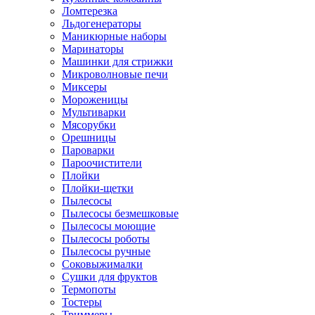
Ломтерезка
Льдогенераторы
Маникюрные наборы
Маринаторы
Машинки для стрижки
Микроволновые печи
Миксеры
Мороженицы
Мультиварки
Мясорубки
Орешницы
Пароварки
Пароочистители
Плойки
Плойки-щетки
Пылесосы
Пылесосы безмешковые
Пылесосы моющие
Пылесосы роботы
Пылесосы ручные
Соковыжималки
Сушки для фруктов
Термопоты
Тостеры
Триммеры