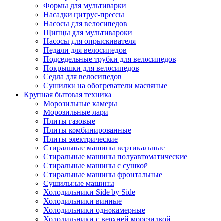
Формы для мультиварки
Насадки цитрус-прессы
Насосы для велосипедов
Щипцы для мультивароки
Насосы для опрыскивателя
Педали для велосипедов
Подседельные трубки для велосипедов
Покрышки для велосипедов
Седла для велосипедов
Сушилки на обогреватели масляные
Крупная бытовая техника
Морозильные камеры
Морозильные лари
Плиты газовые
Плиты комбинированные
Плиты электрические
Стиральные машины вертикальные
Стиральные машины полуавтоматические
Стиральные машины с сушкой
Стиральные машины фронтальные
Сушильные машины
Холодильники Side by Side
Холодильники винные
Холодильники однокамерные
Холодильники с верхней морозилкой