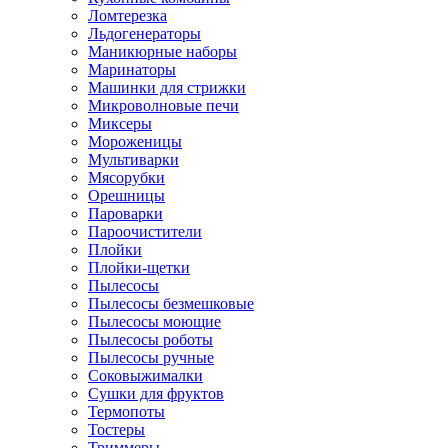
Ломтерезка
Льдогенераторы
Маникюрные наборы
Маринаторы
Машинки для стрижки
Микроволновые печи
Миксеры
Мороженицы
Мультиварки
Мясорубки
Орешницы
Пароварки
Пароочистители
Плойки
Плойки-щетки
Пылесосы
Пылесосы безмешковые
Пылесосы моющие
Пылесосы роботы
Пылесосы ручные
Соковыжималки
Сушки для фруктов
Термопоты
Тостеры
Триммеры