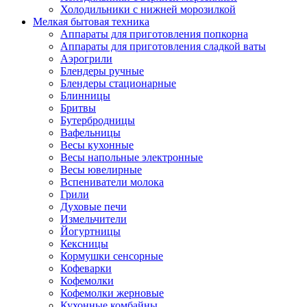
Холодильники с нижней морозилкой
Мелкая бытовая техника
Аппараты для приготовления попкорна
Аппараты для приготовления сладкой ваты
Аэрогрили
Блендеры ручные
Блендеры стационарные
Блинницы
Бритвы
Бутербродницы
Вафельницы
Весы кухонные
Весы напольные электронные
Весы ювелирные
Вспениватели молока
Грили
Духовые печи
Измельчители
Йогуртницы
Кексницы
Кормушки сенсорные
Кофеварки
Кофемолки
Кофемолки жерновые
Кухонные комбайны