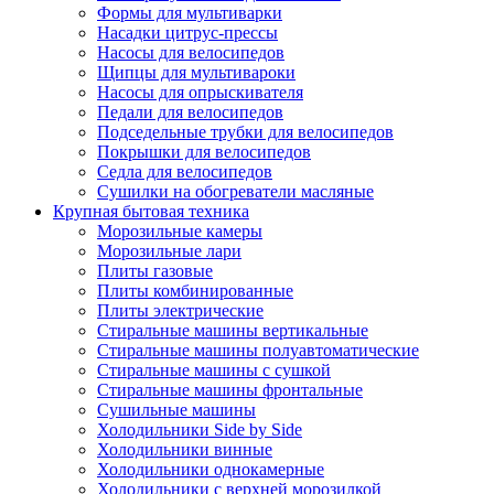
Формы для мультиварки
Насадки цитрус-прессы
Насосы для велосипедов
Щипцы для мультивароки
Насосы для опрыскивателя
Педали для велосипедов
Подседельные трубки для велосипедов
Покрышки для велосипедов
Седла для велосипедов
Сушилки на обогреватели масляные
Крупная бытовая техника
Морозильные камеры
Морозильные лари
Плиты газовые
Плиты комбинированные
Плиты электрические
Стиральные машины вертикальные
Стиральные машины полуавтоматические
Стиральные машины с сушкой
Стиральные машины фронтальные
Сушильные машины
Холодильники Side by Side
Холодильники винные
Холодильники однокамерные
Холодильники с верхней морозилкой