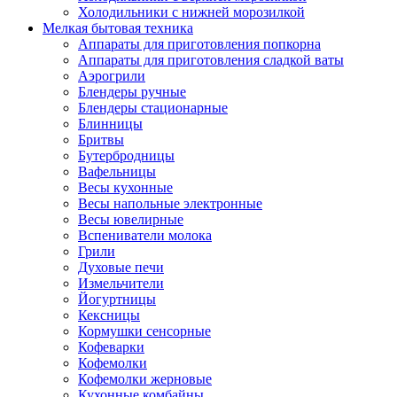
Холодильники с нижней морозилкой
Мелкая бытовая техника
Аппараты для приготовления попкорна
Аппараты для приготовления сладкой ваты
Аэрогрили
Блендеры ручные
Блендеры стационарные
Блинницы
Бритвы
Бутербродницы
Вафельницы
Весы кухонные
Весы напольные электронные
Весы ювелирные
Вспениватели молока
Грили
Духовые печи
Измельчители
Йогуртницы
Кексницы
Кормушки сенсорные
Кофеварки
Кофемолки
Кофемолки жерновые
Кухонные комбайны