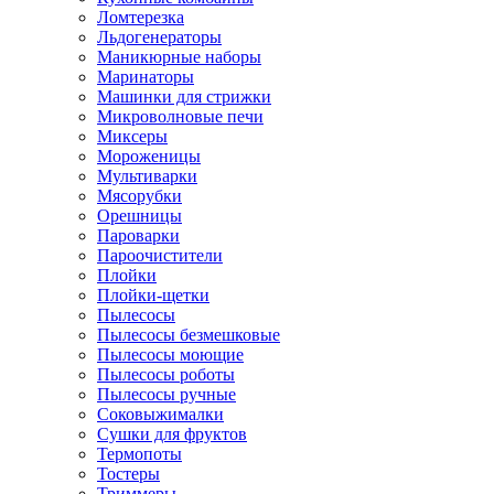
Ломтерезка
Льдогенераторы
Маникюрные наборы
Маринаторы
Машинки для стрижки
Микроволновые печи
Миксеры
Мороженицы
Мультиварки
Мясорубки
Орешницы
Пароварки
Пароочистители
Плойки
Плойки-щетки
Пылесосы
Пылесосы безмешковые
Пылесосы моющие
Пылесосы роботы
Пылесосы ручные
Соковыжималки
Сушки для фруктов
Термопоты
Тостеры
Триммеры