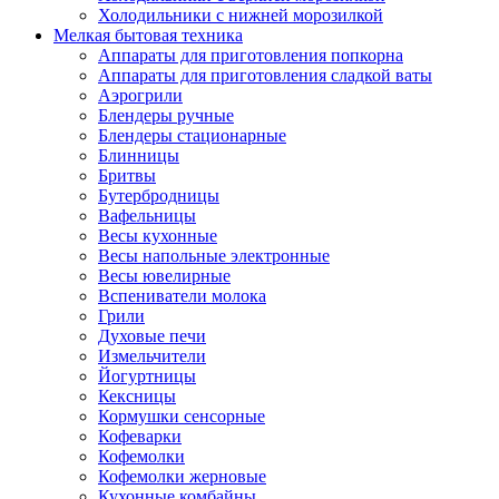
Холодильники с нижней морозилкой
Мелкая бытовая техника
Аппараты для приготовления попкорна
Аппараты для приготовления сладкой ваты
Аэрогрили
Блендеры ручные
Блендеры стационарные
Блинницы
Бритвы
Бутербродницы
Вафельницы
Весы кухонные
Весы напольные электронные
Весы ювелирные
Вспениватели молока
Грили
Духовые печи
Измельчители
Йогуртницы
Кексницы
Кормушки сенсорные
Кофеварки
Кофемолки
Кофемолки жерновые
Кухонные комбайны