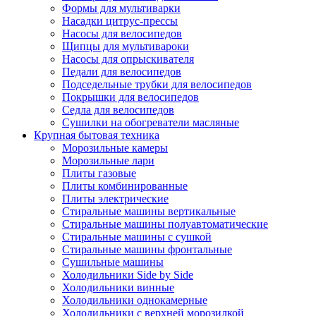
Формы для мультиварки
Насадки цитрус-прессы
Насосы для велосипедов
Щипцы для мультивароки
Насосы для опрыскивателя
Педали для велосипедов
Подседельные трубки для велосипедов
Покрышки для велосипедов
Седла для велосипедов
Сушилки на обогреватели масляные
Крупная бытовая техника
Морозильные камеры
Морозильные лари
Плиты газовые
Плиты комбинированные
Плиты электрические
Стиральные машины вертикальные
Стиральные машины полуавтоматические
Стиральные машины с сушкой
Стиральные машины фронтальные
Сушильные машины
Холодильники Side by Side
Холодильники винные
Холодильники однокамерные
Холодильники с верхней морозилкой