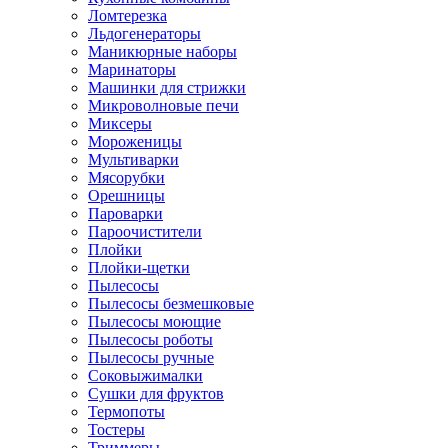
Ломтерезка
Льдогенераторы
Маникюрные наборы
Маринаторы
Машинки для стрижки
Микроволновые печи
Миксеры
Мороженицы
Мультиварки
Мясорубки
Орешницы
Пароварки
Пароочистители
Плойки
Плойки-щетки
Пылесосы
Пылесосы безмешковые
Пылесосы моющие
Пылесосы роботы
Пылесосы ручные
Соковыжималки
Сушки для фруктов
Термопоты
Тостеры
Триммеры