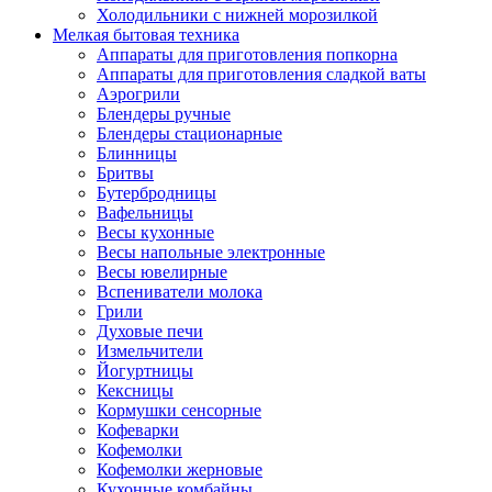
Холодильники с нижней морозилкой
Мелкая бытовая техника
Аппараты для приготовления попкорна
Аппараты для приготовления сладкой ваты
Аэрогрили
Блендеры ручные
Блендеры стационарные
Блинницы
Бритвы
Бутербродницы
Вафельницы
Весы кухонные
Весы напольные электронные
Весы ювелирные
Вспениватели молока
Грили
Духовые печи
Измельчители
Йогуртницы
Кексницы
Кормушки сенсорные
Кофеварки
Кофемолки
Кофемолки жерновые
Кухонные комбайны