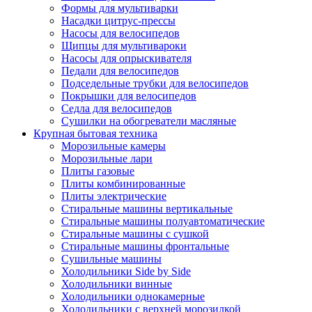
Формы для мультиварки
Насадки цитрус-прессы
Насосы для велосипедов
Щипцы для мультивароки
Насосы для опрыскивателя
Педали для велосипедов
Подседельные трубки для велосипедов
Покрышки для велосипедов
Седла для велосипедов
Сушилки на обогреватели масляные
Крупная бытовая техника
Морозильные камеры
Морозильные лари
Плиты газовые
Плиты комбинированные
Плиты электрические
Стиральные машины вертикальные
Стиральные машины полуавтоматические
Стиральные машины с сушкой
Стиральные машины фронтальные
Сушильные машины
Холодильники Side by Side
Холодильники винные
Холодильники однокамерные
Холодильники с верхней морозилкой