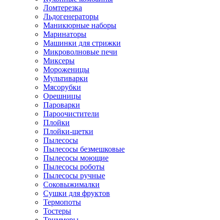
Ломтерезка
Льдогенераторы
Маникюрные наборы
Маринаторы
Машинки для стрижки
Микроволновые печи
Миксеры
Мороженицы
Мультиварки
Мясорубки
Орешницы
Пароварки
Пароочистители
Плойки
Плойки-щетки
Пылесосы
Пылесосы безмешковые
Пылесосы моющие
Пылесосы роботы
Пылесосы ручные
Соковыжималки
Сушки для фруктов
Термопоты
Тостеры
Триммеры